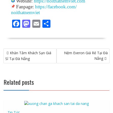
Website:
https://noithatnemviet.com
Fanpage:
https://facebook.com/
noithatnemviet
F
M
E
S
ac
as
m
h
e
to
ai
ar
b
d
l
e
Điều
Khăn Tắm Khách Sạn Giá
o
o
Nệm Everon Giá Rẻ Tại Đà
hướng
Nẵng
Sỉ Tại Đà Nẵng
o
n
bài
viết
k
Related posts
Tin Tức