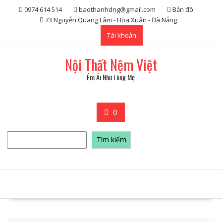
Skip
0974 614 514
baothanhdng@gmail.com
Bản đồ
to
73 Nguyễn Quang Lâm - Hòa Xuân - Đà Nẵng
content
Tài khoản
Nội Thất Nệm Việt
Êm Ái Như Lòng Mẹ
0
Tìm
Tìm kiếm
kiếm