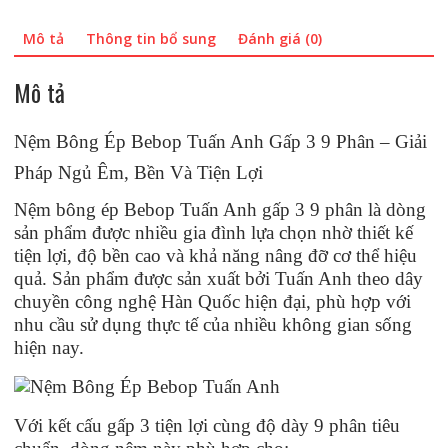
e
s
m
S
Mô tả
Thông tin bổ sung
Đánh giá (0)
b
t
a
h
o
o
i
a
Mô tả
o
d
l
r
k
o
e
Nệm Bông Ép Bebop Tuấn Anh Gấp 3 9 Phân – Giải
n
Pháp Ngủ Êm, Bền Và Tiện Lợi
Nệm bông ép Bebop Tuấn Anh gấp 3 9 phân là dòng
sản phẩm được nhiều gia đình lựa chọn nhờ thiết kế
tiện lợi, độ bền cao và khả năng nâng đỡ cơ thể hiệu
quả. Sản phẩm được sản xuất bởi Tuấn Anh theo dây
chuyền công nghệ Hàn Quốc hiện đại, phù hợp với
nhu cầu sử dụng thực tế của nhiều không gian sống
hiện nay.
Với kết cấu gấp 3 tiện lợi cùng độ dày 9 phân tiêu