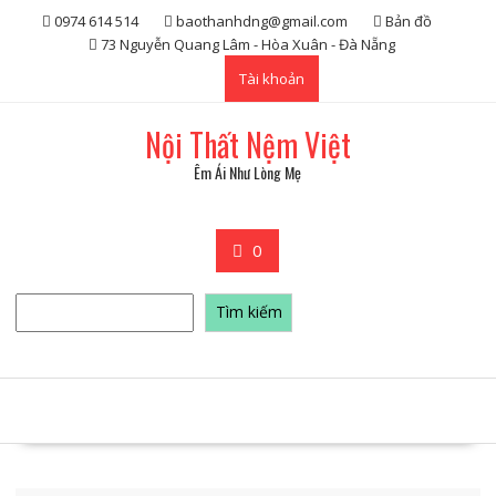
Skip
0974 614 514
baothanhdng@gmail.com
Bản đồ
to
73 Nguyễn Quang Lâm - Hòa Xuân - Đà Nẵng
content
Tài khoản
Nội Thất Nệm Việt
Êm Ái Như Lòng Mẹ
0
Tìm
Tìm kiếm
kiếm