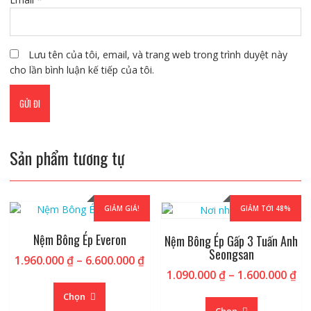
Lưu tên của tôi, email, và trang web trong trình duyệt này
cho lần bình luận kế tiếp của tôi.
Sản phẩm tương tự
GIẢM GIÁ!
GIẢM TỚI 48%
Nệm Bông Ép Everon
Nệm Bông Ép Gấp 3 Tuấn Anh
Seongsan
Khoảng
1.960.000
₫
–
6.600.000
₫
Kh
giá:
1.090.000
₫
–
1.600.000
₫
Sản
giá
từ
Sản
phẩm
Chọn
từ
1.960.000 ₫
phẩm
này