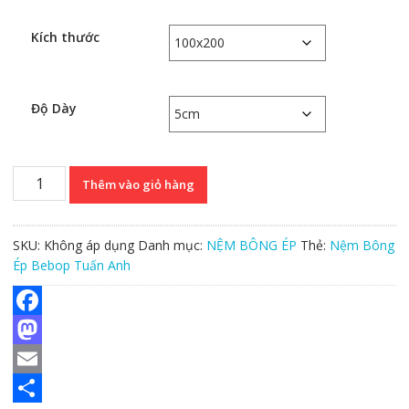
1.580.000 ₫
Kích thước
Độ Dày
Nệm
Thêm vào giỏ hàng
Bông
Ép
Bebop
SKU:
Không áp dụng
Danh mục:
NỆM BÔNG ÉP
Thẻ:
Nệm Bông
Tuấn
Ép Bebop Tuấn Anh
Anh
số
lượng
F
a
M
c
a
E