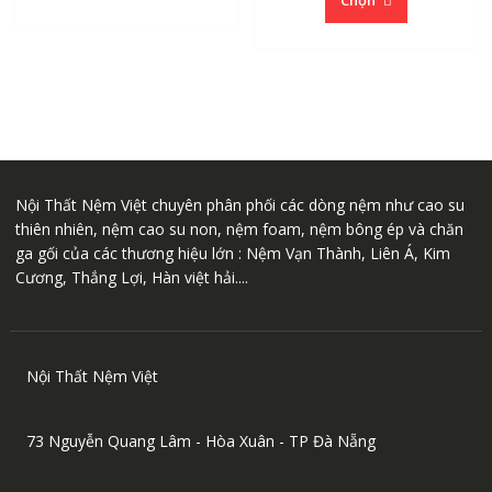
Chọn
1.
đến
này
có
đế
6.600.000 ₫
có
nhiều
1.
nhiều
biến
biến
thể.
thể.
Các
Các
tùy
tùy
chọn
chọn
có
Nội Thất Nệm Việt chuyên phân phối các dòng nệm như cao su
có
thể
thiên nhiên, nệm cao su non, nệm foam, nệm bông ép và chăn
thể
được
ga gối của các thương hiệu lớn : Nệm Vạn Thành, Liên Á, Kim
được
chọn
Cương, Thắng Lợi, Hàn việt hải....
chọn
trên
trên
trang
trang
sản
sản
phẩm
Nội Thất Nệm Việt
phẩm
73 Nguyễn Quang Lâm - Hòa Xuân - TP Đà Nẵng