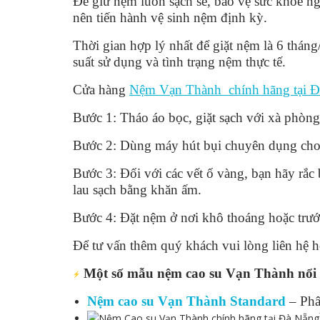
Để giữ nệm luôn sạch sẽ, bảo vệ sức khỏe 
nên tiến hành vệ sinh nệm định kỳ.
Thời gian hợp lý nhất để giặt nệm là 6 tháng/
suất sử dụng và tình trạng nệm thực tế.
Cửa hàng
Nệm Vạn Thành chính hãng tại 
Bước 1: Tháo áo bọc, giặt sạch với xà phòng
Bước 2: Dùng máy hút bụi chuyên dụng cho 
Bước 3: Đối với các vết ố vàng, bạn hãy rắc 
lau sạch bằng khăn ấm.
Bước 4: Đặt nệm ở nơi khô thoáng hoặc trướ
Để tư vấn thêm quý khách vui lòng liên hệ h
Một số mẫu nệm cao su Vạn Thành nổi 
Nệm cao su Vạn Thành Standard
– Phâ