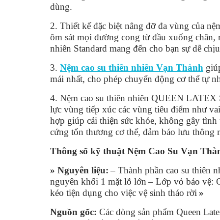
dùng.
2. Thiết kế đặc biệt nâng đỡ đa vùng của nệ
ôm sát mọi đường cong từ đầu xuống chân, rấ
nhiên Standard mang đến cho bạn sự dễ chịu 
3.
Nệm cao su thiên nhiên Vạn Thành
giúp
mái nhất, cho phép chuyển động cơ thể tự 
4. Nệm cao su thiên nhiên QUEEN LATEX 
lực vùng tiếp xúc các vùng tiêu điểm như va
hợp giúp cải thiện sức khỏe, không gây tình
cứng tổn thương cơ thể, đảm báo lưu thông 
Thông số kỹ thuật Nệm Cao Su Vạn Thà
» Nguyên liệu:
– Thành phần cao su thiên 
nguyên khối 1 mặt lỗ lớn
– Lớp vỏ bảo vệ: 
kéo tiện dụng cho việc vệ sinh tháo rời
»
Nguồn gốc:
Các dòng sản phẩm Queen Latex 