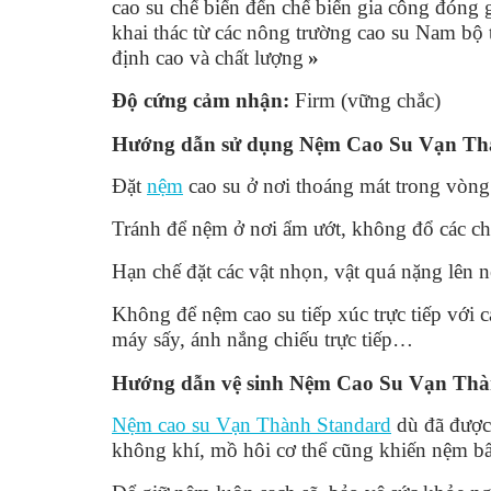
cao su chế biến đến chế biến gia công đóng 
khai thác từ các nông trường cao su Nam b
định cao và chất lượng
»
Độ cứng cảm nhận:
Firm (vững chắc)
Hướng dẫn sử dụng Nệm Cao Su Vạn T
Đặt
nệm
cao su ở nơi thoáng mát trong vòng
Tránh để nệm ở nơi ẩm ướt, không đổ các chấ
Hạn chế đặt các vật nhọn, vật quá nặng lên 
Không để nệm cao su tiếp xúc trực tiếp với cá
máy sấy, ánh nắng chiếu trực tiếp…
Hướng dẫn vệ sinh Nệm Cao Su Vạn Th
Nệm cao su Vạn Thành Standard
dù đã được
không khí, mồ hôi cơ thể cũng khiến nệm b