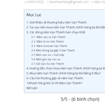
04/03/2025
baothanhdng@gmail.com
Nệm Vạ
Mục Lục
1. Giới thiệu về thương hiệu nệm Vạn Thành
2. Tại sao nên mua nệm Vạn Thành chính hãng tại Đà Nẵ
3. Các dòng nệm Vạn Thành bán chạy nhất
3.1. Nệm cao su Vạn Thành
3.2. Nệm lò xo Vạn Thành
3.3. Nệm mousse Vạn Thành
3.4 Nệm Bông ép gấp 3 Vạn Thành
3.5 Nệm cao su + mút xốp
3.6 Nệm gòn ép cao su
3.7 Gối Cao Su Vạn Thành
4. Hướng dẫn chọn mua nệm Vạn Thành chính hãng tại 
5. Mua nệm Vạn Thành chính hãng tại Đà Nẵng ở đâu?
6. Câu hỏi thường gặp về nệm Vạn Thành
7.Khách Hàng Nói Gì Về Nệm Vạn Thành?
Kết luận
5/5 - (6 bình chọn)