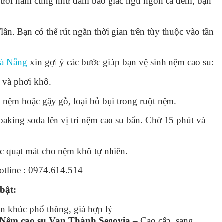
người nằm cũng như đảm bảo giấc ngủ ngon cả đêm, bạn
lần.
Bạn có thể rút ngắn thời gian trên tùy thuộc vào tần
Đà Nẵng
xin gợi ý các bước giúp bạn vệ sinh nệm cao su:
 và phơi khô.
nệm hoặc gậy gỗ, loại bỏ bụi trong ruột nệm.
baking soda lên vị trí nệm cao su bẩn. Chờ 15 phút và
c quạt mát cho nệm khô tự nhiên.
otline : 0974.614.514
bật:
n khúc phổ thông, giá hợp lý
Nệm cao su Vạn Thành Segovia
– Cao cấp, sang