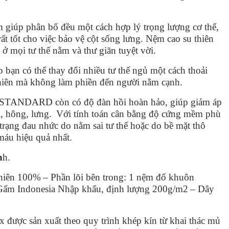
m giúp phân bố đều một cách hợp lý trọng lượng cơ thể,
t tốt cho việc bảo vệ cột sống lưng. Nệm cao su thiên
ở mọi tư thế nằm và thư giãn tuyệt vời.
 bạn có thể thay đổi nhiều tư thế ngủ một cách thoải
nhiên mà không làm phiền đến người nằm cạnh.
STANDARD còn có độ đàn hồi hoàn hảo, giúp giảm áp
i, hông, lưng.
Với tính toán cân bằng độ cứng mềm phù
 trạng đau nhức do nằm sai tư thế hoặc do bề mặt thô
máu hiệu quả nhất.
n
h.
nhiên 100%
– Phần lõi bên trong: 1 nệm đổ khuôn
Gấm Indonesia Nhập khẩu, định lượng 200g/m2
– Dây
được sản xuất theo quy trình khép kín từ khai thác mủ