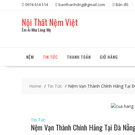
Skip
0974 614 514
baothanhdng@gmail.com
Bản đồ
to
content
Nội Thất Nệm Việt
Êm Ái Như Lòng Mẹ
NỆM
TIN TỨC
THANH TOÁN
GIỎ HÀNG
Home
Tin Tức
Nệm Vạn Thành Chính Hãng Tại 
Tin Tức
Nệm Vạn Thành Chính Hãng Tại Đà Nẵn