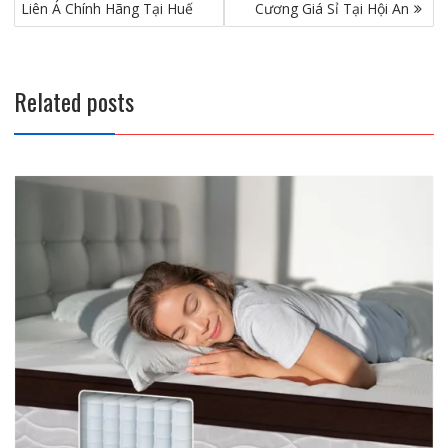
hướng
Liên Á Chính Hãng Tại Huế
Cương Giá Sỉ Tại Hội An
o
n
bài
viết
k
Related posts