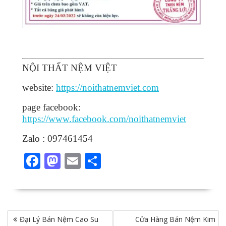
NỘI THẤT NỆM VIỆT
website:
https://noithatnemviet.com
page facebook:
https://www.facebook.com/noithatnemviet
Zalo : 097461454
F
M
E
S
ac
as
m
h
e
to
ai
ar
b
d
l
e
Điều
Đại Lý Bán Nệm Cao Su
o
o
Cửa Hàng Bán Nệm Kim