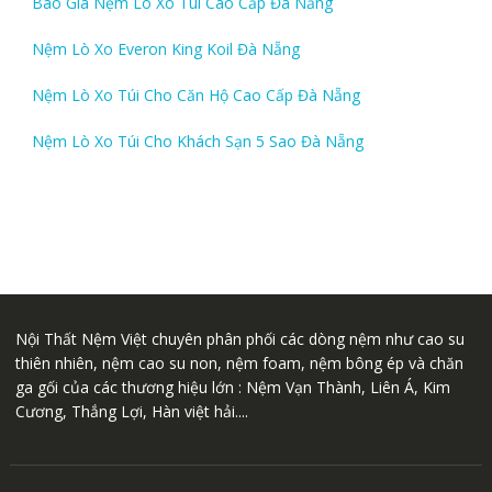
Báo Giá Nệm Lò Xo Túi Cao Cấp Đà Nẵng
Nệm Lò Xo Everon King Koil Đà Nẵng
Nệm Lò Xo Túi Cho Căn Hộ Cao Cấp Đà Nẵng
Nệm Lò Xo Túi Cho Khách Sạn 5 Sao Đà Nẵng
Nội Thất Nệm Việt chuyên phân phối các dòng nệm như cao su
thiên nhiên, nệm cao su non, nệm foam, nệm bông ép và chăn
ga gối của các thương hiệu lớn : Nệm Vạn Thành, Liên Á, Kim
Cương, Thắng Lợi, Hàn việt hải....