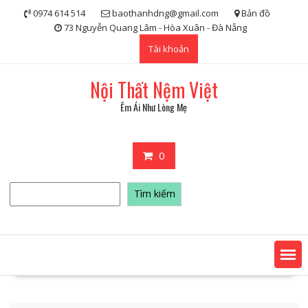
Skip
0974 614 514
baothanhdng@gmail.com
Bản đồ
to
73 Nguyễn Quang Lâm - Hòa Xuân - Đà Nẵng
content
Tài khoản
Nội Thất Nệm Việt
Êm Ái Như Lòng Mẹ
0
Tìm
Tìm kiếm
kiếm