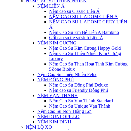
NỆM CAO SU THIÊN NHIÊN
NỆM LIÊN Á
Nệm cao su Classic Liên Á
NỆM CAO SU L’ADOME LIÊN Á
NỆM CAO SU L’ADOME GREY LIÊN
Á
Nệm Cao Su Em Bé Liên A Bambino
Gối cao su trẻ sơ sinh Liên Á
NỆM KIM CƯƠNG
Nệm Cao Su Kim Cương Happy Gold
Nệm Cao Su Thiên Nhiên Kim Cương
Luxury
Nệm Cao Su Than Hoạt Tính Kim Cương
5Zone Biolux
Nệm Cao Su Thiên Nhiên Felix
NỆM ĐỒNG PHÚ
Nệm Cao Su Đồng Phú Deluxe
Nệm cao su Friendly Đồng Phú
NỆM VẠN THÀNH
Nệm Cao Su Vạn Thành Standard
Nệm Cao Su Unique Vạn Thành
Nệm Cao Su Non Thắng Lợi
NỆM DUNLOPILLO
NỆM KIM ĐỈNH
NỆM LÒ XO