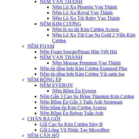
NỆM VẠN THÀNH
Nệm Lò Xo Phoenix Vạn Thành
Nệm Lò Xo Royal Vạn Thành
Nệm Lò Xo Túi Ruby Vạn Thành
NỆM KIM CƯƠNG
Nệm lò xo túi Kim Cương Acness
Nệm Lò Xo Túi Cao Su Gold 2 Viền Kim
Cương
NỆM FOAM
Nệm Foam Suwan/Pusan Hàn Việt Hải
NỆM VẠN THÀNH
Nệm Mousse Premium Vạn Thành
Nệm ép tổng hợp Kim Cương Eumixed Plus
Nệm ép tổng hợp Kim Cương Vải satin lụa
NỆM BÔNG ÉP
NỆM EVERON
Nệm Bông Ép Everon
Nệm Gấp 3 Cao Su Bông Titanium Kim Cương
Nệm Bông Ép Gấp 3 Tuấn Anh Seongsan
Nệm bông ép Kim Cương Acness
Nệm Bông Ép Bebop Tuấn Anh
CHĂN RA GỐI
Gối Cao Su Kim Cương Siny B
Gối Lông Vũ Nhân Tạo Microfiber
NỆM CĂN HỘ