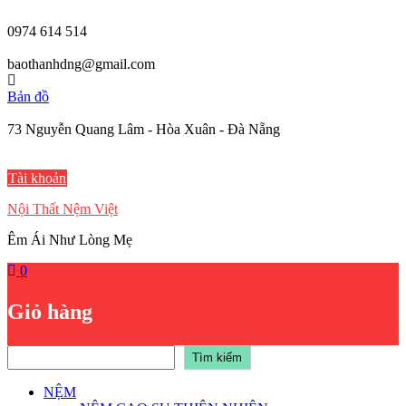
Skip
to
0974 614 514
content
baothanhdng@gmail.com
Bản đồ
73 Nguyễn Quang Lâm - Hòa Xuân - Đà Nẵng
Tài khoản
Nội Thất Nệm Việt
Êm Ái Như Lòng Mẹ
0
Giỏ hàng
Tìm
Tìm kiếm
kiếm
NỆM