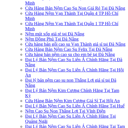
Minh
Cửa Hàng Bán Nệm Cao Su Non Giá Rẻ Tại Đà Nẵng
Cửa Hàng Nệm Vạn Thành Tại Quận 4 TP Hồ Chí
Minh
Cửa Hàng Nệm Vạn Thành Tại Quận 1 TP Hồ Chí
Minh
Nệm mút xốp giá rẻ tại Đà Nẵng
Nệm Đồng Phú Tại Đà Nẵng
Cửa hàng bán gối cao su Vạn Thành giá sỉ tại Đà Nẵng
Cửa Hàng Bán Nệm Cao Su Felix Tại Đà Nẵng
Cửa hàng bán nệm cao su cho em bé tại Đà Nẵng
Đại Lý Bán Nệm Cao Su Liên Á Chính Hãng Tại Đà
Nẵng
Đại Lý Bán Nệm Cao Su Liên Á Chính Hãng Tại Hội
An
Đại lý bán nệm cao su non Thắng Lợi giá sỉ tại Đà
Nẵng
Đại Lý Bán Nệm Kim Cương Chính Hãng Tại Tam
Kỳ
Cửa Hàng Bán Nệm Kim Cương Giá Sỉ Tại Hội An
Đại Lý Bán Nệm Cao Su Liên Á Chính Hãng Tại Huế
Nệm Cao Su Non Thắng Lợi Tại Vĩnh Điện
Đại Lý Bán Nệm Cao Su Liên Á Chính Hãng Tại
Quảng Ngãi
Đại Lý Bán Nệm Cao Su Liên Á Chính Hãng Tại Tam