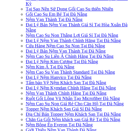
Kỳ
Tại Sao Nên Sử Dụng Gối Cao Su thiên Nhiên
Gối Cao Su Em Bé Tại Đà Nẵng
Nệm Vạn Thành Tại Đà Nẵng
Đại Lý Bán Nệm Vạn Thành Giá Sỉ Tại Hòa Xuân Đà
Nẵng
Nệm Cao Su Non Thắng Lợi Giá Sỉ Tại Đà Nẵng
Đại Lý Nệm Vạn Thành Chính Hãng Tại Đà Nẵng
Cửa Hàng Nệm Cao Su Non Tại Đà Nẵng
Đại Lý Bán Nệm Vạn Thành Tại Đà Nẵng
Nệm Cao Su Liên Á Chính Hãng Tại Đà Nẵng
Đại Lý Nệm Kim Cương Tại Đà Nẵng
Nệm Kim Á Tại Đà Nẵng
Nệm Cao Su Vạn Thành Standard Tại Đà Nẵng
Đại Lý Nệm Hanvico Tại Đà Nẵng
Tấm bảo Vệ Nệm Khách Sạn Tại Đà Nẵng
Đại Lý Nệm Kymdan Chính Hãng Tại Đà Nẵng
Nệm Vạn Thành Chính Hãng Tại Đà Nẵng
Ruột Gối Lông Vũ Nhân Tạo Microfiber Đà Nẵng
Nệm Cao Su Non Giá Rẻ Cho Căn Hộ Tại Đà Nẵng
Topper Nệm Khách Sạn Giá Sỉ Đà Nẵng
Địa Chỉ Bán Topper Nệm Khách Sạn Tại Đà Nẵng
Chăn Ga Gối Nệm khách sạn Giá Rẻ Tại Đà Nẵng
Nệm Bông Ép Everon Tại Đà Nẵng
Giới Thiệu Nệm Vạn Thành Đà Nẵng