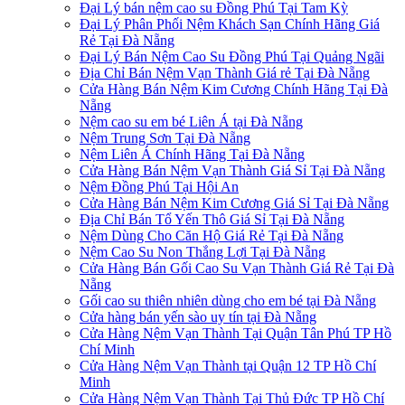
Đại Lý bán nệm cao su Đồng Phú Tại Tam Kỳ
Đại Lý Phân Phối Nệm Khách Sạn Chính Hãng Giá
Rẻ Tại Đà Nẵng
Đại Lý Bán Nệm Cao Su Đồng Phú Tại Quảng Ngãi
Địa Chỉ Bán Nệm Vạn Thành Giá rẻ Tại Đà Nẵng
Cửa Hàng Bán Nệm Kim Cương Chính Hãng Tại Đà
Nẵng
Nệm cao su em bé Liên Á tại Đà Nẵng
Nệm Trung Sơn Tại Đà Nẵng
Nệm Liên Á Chính Hãng Tại Đà Nẵng
Cửa Hàng Bán Nệm Vạn Thành Giá Sỉ Tại Đà Nẵng
Nệm Đồng Phú Tại Hội An
Cửa Hàng Bán Nệm Kim Cương Giá Sỉ Tại Đà Nẵng
Địa Chỉ Bán Tổ Yến Thô Giá Sỉ Tại Đà Nẵng
Nệm Dùng Cho Căn Hộ Giá Rẻ Tại Đà Nẵng
Nệm Cao Su Non Thắng Lợi Tại Đà Nẵng
Cửa Hàng Bán Gối Cao Su Vạn Thành Giá Rẻ Tại Đà
Nẵng
Gối cao su thiên nhiên dùng cho em bé tại Đà Nẵng
Cửa hàng bán yến sào uy tín tại Đà Nẵng
Cửa Hàng Nệm Vạn Thành Tại Quận Tân Phú TP Hồ
Chí Minh
Cửa Hàng Nệm Vạn Thành tại Quận 12 TP Hồ Chí
Minh
Cửa Hàng Nệm Vạn Thành Tại Thủ Đức TP Hồ Chí