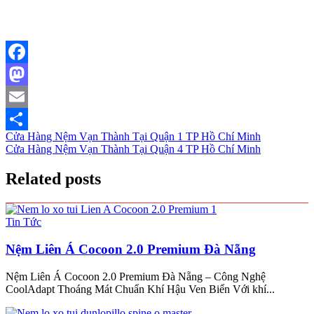
Facebook
Mastodon
Email
Điều
Cửa Hàng Nệm Vạn Thành Tại Quận 1 TP Hồ Chí Minh
Share
Cửa Hàng Nệm Vạn Thành Tại Quận 4 TP Hồ Chí Minh
hướng
bài
Related posts
viết
Tin Tức
Nệm Liên Á Cocoon 2.0 Premium Đà Nẵng
Nệm Liên Á Cocoon 2.0 Premium Đà Nẵng – Công Nghệ
CoolAdapt Thoáng Mát Chuẩn Khí Hậu Ven Biển Với khí...