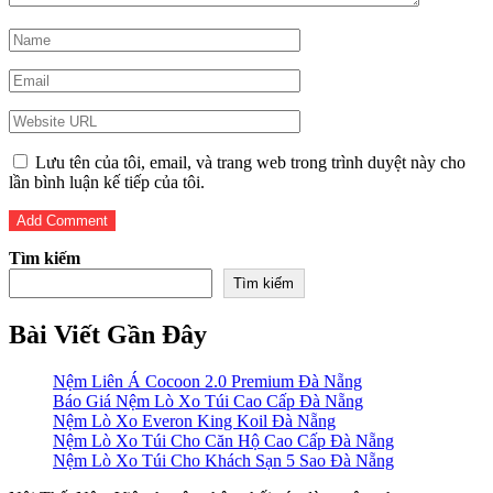
Lưu tên của tôi, email, và trang web trong trình duyệt này cho
lần bình luận kế tiếp của tôi.
Tìm kiếm
Tìm kiếm
Bài Viết Gần Đây
Nệm Liên Á Cocoon 2.0 Premium Đà Nẵng
Báo Giá Nệm Lò Xo Túi Cao Cấp Đà Nẵng
Nệm Lò Xo Everon King Koil Đà Nẵng
Nệm Lò Xo Túi Cho Căn Hộ Cao Cấp Đà Nẵng
Nệm Lò Xo Túi Cho Khách Sạn 5 Sao Đà Nẵng