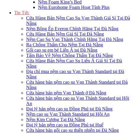
Nệm Foam King’s Bed
Nệm Eurohome Foam Hoạt Tính Plus
Tin Tức
Cửa Hàng Bán Nệm Cao Su Vạn Thành Giá Sỉ Tại Đà
Nẵng
Nệm Bông Ép Everon Chính Hãng Tại Đà Nẵng
Cửa Hàng Bán Nệm Giá Sỉ Tại Đà Nẵng
Nệm Cao Su Vạn Thành Chính Hãng Tại Đà Nẵng
Ra Chống Thấm Cho Nệm Tại Đà Nẵng
Gối cao su em bé Liên Á tại Đà Nẵng
Tấm Bảo Vệ Nệm Chống Thấm Tại Đà Nẵng
Cửa Hàng Bán Nệm Cao Su Liên Á Giá Sỉ Tại Đà
Nẵng
Địa chỉ mua nệm cao su Vạn Thành Standard tại Đà
Nẵng
Cửa hàng bán nệm cao su Vạn Thành Standard tại Đà
Nẵng
Cửa hàng bán nệm Vạn Thành ở Đà Nẵng
Cửa hàng bán nệm cao su Vạn Thành Standard tại Hội
An
Đại lý bán nệm cao su Đồng Phú tại Đà Nẵng
Nệm cao su Vạn Thành Standard tại Hội An
Nệm Kim Cương Tại Đà Nẵng
Đại lý bán nệm cao su Đồng Phú tại Huế
Cửa hàng bán gối cao su thiên nhiên tại Đà Nẵng