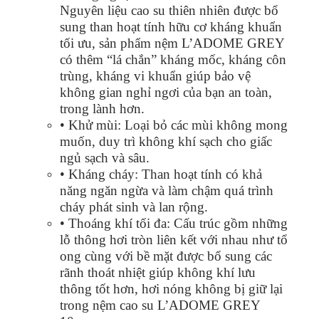
Nguyên liệu cao su thiên nhiên được bổ
sung than hoạt tính hữu cơ kháng khuẩn
tối ưu, sản phẩm nệm L’ADOME GREY
có thêm “lá chắn” kháng mốc, kháng côn
trùng, kháng vi khuẩn giúp bảo vệ
không gian nghỉ ngơi của bạn an toàn,
trong lành hơn.
• Khử mùi: Loại bỏ các mùi không mong
muốn, duy trì không khí sạch cho giấc
ngủ sạch và sâu.
• Kháng cháy: Than hoạt tính có khả
năng ngăn ngừa và làm chậm quá trình
cháy phát sinh và lan rộng.
• Thoáng khí tối đa: Cấu trúc gồm những
lỗ thông hơi tròn liên kết với nhau như tổ
ong cùng với bề mặt được bổ sung các
rãnh thoát nhiệt giúp không khí lưu
thông tốt hơn, hơi nóng không bị giữ lại
trong nệm cao su L’ADOME GREY