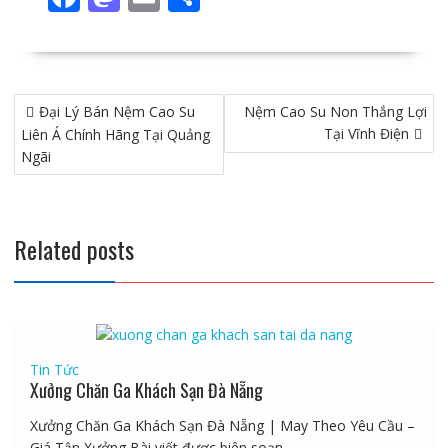
ac
as
m
h
e
to
ai
ar
b
d
l
e
Điều
Đại Lý Bán Nệm Cao Su
o
o
Nệm Cao Su Non Thắng Lợi
hướng
Tại Vĩnh Điện
Liên Á Chính Hãng Tại Quảng
o
n
bài
Ngãi
viết
k
Related posts
Tin Tức
Xưởng Chăn Ga Khách Sạn Đà Nẵng
Xưởng Chăn Ga Khách Sạn Đà Nẵng | May Theo Yêu Cầu –
Giá Tận Xưởng Bài viết được biên soạn...