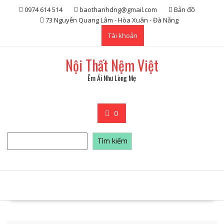
Skip
0974 614 514
baothanhdng@gmail.com
Bản đồ
to
73 Nguyễn Quang Lâm - Hòa Xuân - Đà Nẵng
content
Tài khoản
Nội Thất Nệm Việt
Êm Ái Như Lòng Mẹ
0
Tìm
Tìm kiếm
kiếm