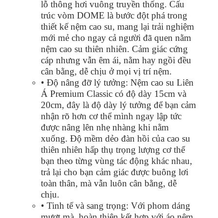
lỗ thông hơi vuông truyền thống. Cấu
trúc vòm DOME là bước đột phá trong
thiết kế nệm cao su, mang lại trải nghiệm
mới mẻ cho ngay cả người đã quen nằm
nệm cao su thiên nhiên. Cảm giác cứng
cáp nhưng vẫn êm ái, nằm hay ngồi đều
cân bằng, dễ chịu ở mọi vị trí nệm.
• Độ nâng đỡ lý tưởng: Nệm cao su Liên
Á Premium Classic có độ dày 15cm và
20cm, đây là độ dày lý tưởng để bạn cảm
nhận rõ hơn cơ thể mình ngay lập tức
được nâng lên nhẹ nhàng khi nằm
xuống. Độ mềm dẻo đàn hồi của cao su
thiên nhiên hấp thụ trọng lượng cơ thể
bạn theo từng vùng tác động khác nhau,
trả lại cho bạn cảm giác được buông lơi
toàn thân, mà vẫn luôn cân bằng, dễ
chịu.
• Tinh tế và sang trọng: Với phom dáng
mượt mà, hoàn thiện kết hợp với áo nệm