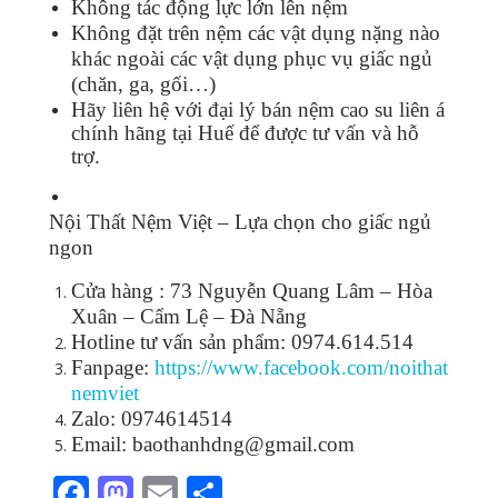
Không tác động lực lớn lên nệm
Không đặt trên nệm các vật dụng nặng nào
khác ngoài các vật dụng phục vụ giấc ngủ
(chăn, ga, gối…)
Hãy liên hệ với đại lý bán nệm cao su liên á
chính hãng tại Huế
để được tư vấn và hỗ
trợ.
Nội Thất Nệm Việt – Lựa chọn cho giấc ngủ
ngon
Cửa hàng : 73 Nguyễn Quang Lâm – Hòa
Xuân – Cẩm Lệ – Đà Nẵng
Hotline tư vấn sản phẩm:
0974.614.514
Fanpage:
https://www.facebook.com/noithat
nemviet
Zalo: 0974614514
Email: baothanhdng@gmail.com
F
M
E
S