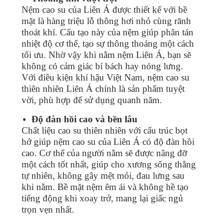
Nệm cao su của Liên Á được thiết kế với bề
mặt là hàng triệu lỗ thông hơi nhỏ cùng rãnh
thoát khí. Cấu tạo này của nệm giúp phân tán
nhiệt độ cơ thể, tạo sự thông thoáng một cách
tối ưu. Nhờ vậy khi nằm nệm Liên Á, bạn sẽ
không có cảm giác bí bách hay nóng lưng.
Với điều kiện khí hậu Việt Nam, nệm cao su
thiên nhiên Liên Á chính là sản phẩm tuyệt
vời, phù hợp để sử dụng quanh năm.
Độ đàn hồi cao và bền lâu
Chất liệu cao su thiên nhiên với cấu trúc bọt
hở giúp nệm cao su của Liên Á có độ đàn hồi
cao. Cơ thể của người nằm sẽ được nâng đỡ
một cách tốt nhất, giúp cho xương sống thẳng
tự nhiên, không gây mệt mỏi, đau lưng sau
khi nằm. Bề mặt nệm êm ái và không hề tạo
tiếng động khi xoay trở, mang lại giấc ngủ
trọn vẹn nhất.