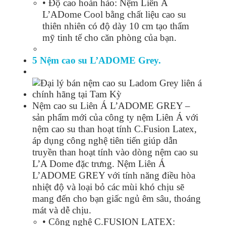
• Độ cao hoàn hảo: Nệm Liên Á
L’ADome Cool bằng chất liệu cao su
thiên nhiên có độ dày 10 cm tạo thẩm
mỹ tinh tế cho căn phòng của bạn.
5 Nệm cao su L’ADOME Grey.
Nệm cao su Liên Á L’ADOME GREY –
sản phẩm mới của công ty nệm Liên Á với
nệm cao su than hoạt tính C.Fusion Latex,
áp dụng công nghệ tiên tiến giúp dẫn
truyền than hoạt tính vào dòng nệm cao su
L’A Dome đặc trưng. Nệm Liên Á
L’ADOME GREY với tính năng điều hòa
nhiệt độ và loại bỏ các mùi khó chịu sẽ
mang đến cho bạn giấc ngủ êm sâu, thoáng
mát và dễ chịu.
• Công nghệ C.FUSION LATEX: