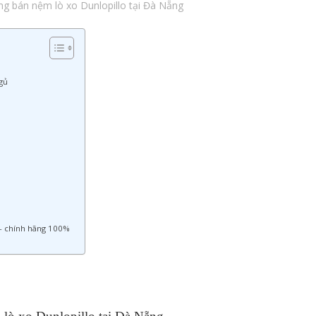
g bán nệm lò xo Dunlopillo tại Đà Nẵng
gủ
 – chính hãng 100%