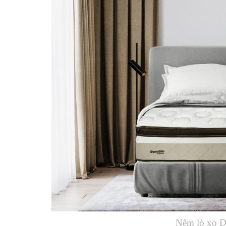
Nệm lò xo Du