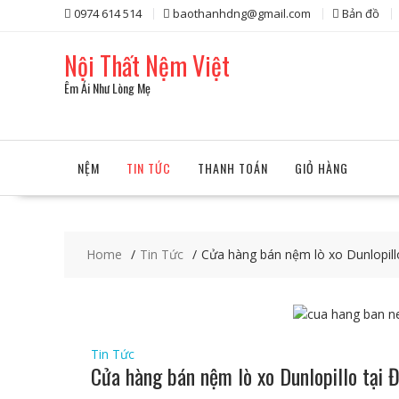
Skip
0974 614 514
baothanhdng@gmail.com
Bản đồ
to
content
Nội Thất Nệm Việt
Êm Ái Như Lòng Mẹ
NỆM
TIN TỨC
THANH TOÁN
GIỎ HÀNG
Home
Tin Tức
Cửa hàng bán nệm lò xo Dunlopill
Tin Tức
Cửa hàng bán nệm lò xo Dunlopillo tại 