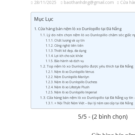
28/11/2025
baothanhdng@gmail.com
Cửa hàn
Mục Lục
Cửa hàng bán nệm lò xo Dunlopillo tại Đà Nẵng
Lý do nên chọn nệm lò xo Dunlopillo chăm sóc giấc n
Chất lượng và uy tín
Công nghệ tiên tiến
Thiết kế đẹp, đa dạng
Lợi ích cho sức khỏe
Bảo hành và dịch vụ
Top nệm lò xo Dunlopillo được yêu thích tại Đà Nẵng
Nệm lò xo Dunlopillo Venus
Nệm Dunlopillo Marilyn
Nệm lò xo Dunlopillo Duchess
Nệm lò xo Lifestyle Plush
Nệm lò xo Dunlopillo Imperial
Cửa hàng bán nệm lò xo Dunlopillo tại Đà Nẵng uy tín
⭐ Nội Thất Nệm Việt – Đại lý nệm cao cấp tại Đà Nẵng
5/5 - (2 bình chọn)