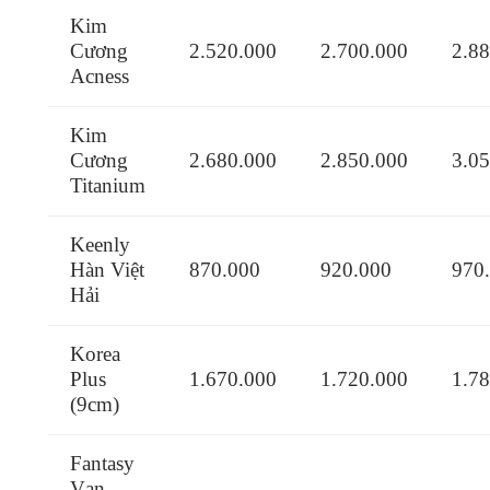
Kim
Cương
2.520.000
2.700.000
2.8
Acness
Kim
Cương
2.680.000
2.850.000
3.0
Titanium
Keenly
Hàn Việt
870.000
920.000
970
Hải
Korea
Plus
1.670.000
1.720.000
1.7
(9cm)
Fantasy
Vạn