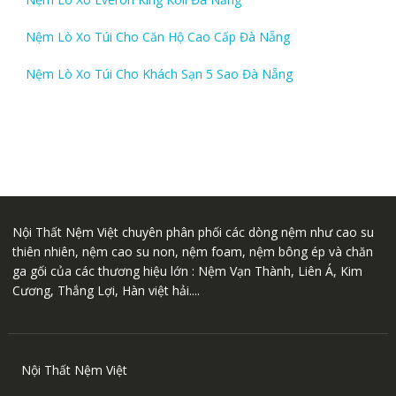
Nệm Lò Xo Túi Cho Căn Hộ Cao Cấp Đà Nẵng
Nệm Lò Xo Túi Cho Khách Sạn 5 Sao Đà Nẵng
Nội Thất Nệm Việt chuyên phân phối các dòng nệm như cao su
thiên nhiên, nệm cao su non, nệm foam, nệm bông ép và chăn
ga gối của các thương hiệu lớn : Nệm Vạn Thành, Liên Á, Kim
Cương, Thắng Lợi, Hàn việt hải....
Nội Thất Nệm Việt