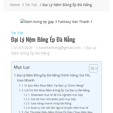
Home
Tin Tức
Đại Lý Nệm Bông Ép Đà Nẵng
Tin Tức
Đại Lý Nệm Bông Ép Đà Nẵng
01/07/2026
baothanhdng@gmail.com
Đại Lý
Nệm Bông Ép Đà Nẵng
Mục Lục
Đại Lý Nệm Bông Ép Đà Nẵng Chính Hãng, Giá Tốt,
Giao Nhanh
Vì Sao Nên Mua Nệm Tại Đại Lý Chính Hãng?
Lợi Ích Khi Mua Nệm Bông Ép Tại Đại Lý Đà Nẵng
Showroom thực tế để trải nghiệm trực tiếp
Giá tốt hơn nhờ phân phối trực tiếp
Giao hàng nhanh khắp Đà Nẵng
Được tư vấn bởi đội ngũ có chuyên môn thực tế
Các Thương Hiệu Nệm Bông Ép Bán Chạy Hiện Nay