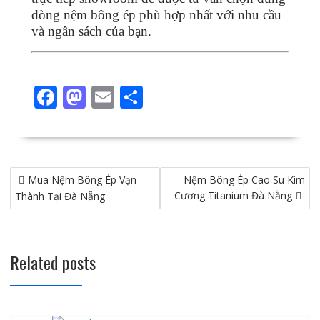
dòng nệm bông ép phù hợp nhất với nhu cầu
và ngân sách của bạn.
F
M
E
S
ac
as
m
h
e
to
ai
ar
b
d
l
e
Điều
Mua Nệm Bông Ép Vạn
o
o
Nệm Bông Ép Cao Su Kim
hướng
Cương Titanium Đà Nẵng
Thành Tại Đà Nẵng
o
n
bài
viết
k
Related posts