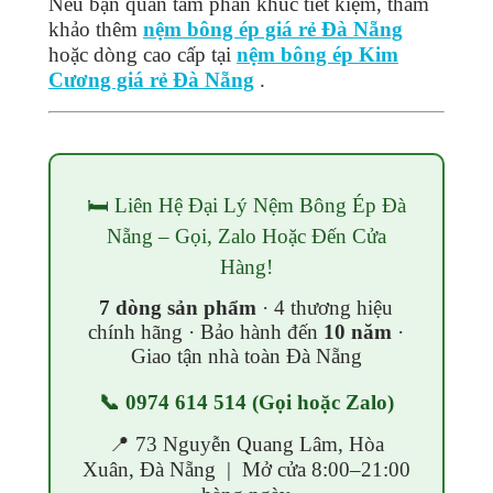
Nếu bạn quan tâm phân khúc tiết kiệm, tham
khảo thêm
nệm bông ép giá rẻ Đà Nẵng
hoặc dòng cao cấp tại
nệm bông ép Kim
Cương giá rẻ Đà Nẵng
.
🛏️ Liên Hệ Đại Lý Nệm Bông Ép Đà
Nẵng – Gọi, Zalo Hoặc Đến Cửa
Hàng!
7 dòng sản phẩm
· 4 thương hiệu
chính hãng · Bảo hành đến
10 năm
·
Giao tận nhà toàn Đà Nẵng
📞
0974 614 514
(Gọi hoặc Zalo)
📍 73 Nguyễn Quang Lâm, Hòa
Xuân, Đà Nẵng | Mở cửa 8:00–21:00