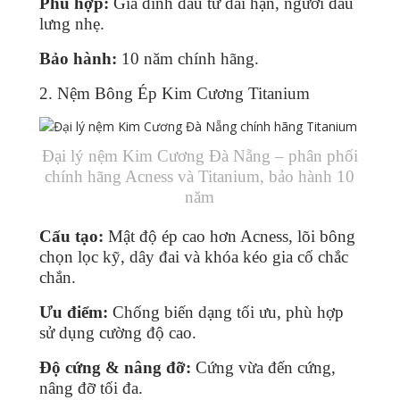
Phù hợp:
Gia đình đầu tư dài hạn, người đau
lưng nhẹ.
Bảo hành:
10 năm chính hãng.
2. Nệm Bông Ép Kim Cương Titanium
Đại lý nệm Kim Cương Đà Nẵng – phân phối
chính hãng Acness và Titanium, bảo hành 10
năm
Cấu tạo:
Mật độ ép cao hơn Acness, lõi bông
chọn lọc kỹ, dây đai và khóa kéo gia cố chắc
chắn.
Ưu điểm:
Chống biến dạng tối ưu, phù hợp
sử dụng cường độ cao.
Độ cứng & nâng đỡ:
Cứng vừa đến cứng,
nâng đỡ tối đa.