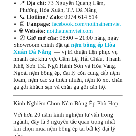
📍
Địa chỉ:
73 Nguyễn Quang Lâm,
Phường Hòa Xuân, TP. Đà Nẵng
📞
Hotline / Zalo:
0974 614 514
📘
Fanpage:
facebook.com/noithatnemviet
🌐
Website:
noithatnemviet.com
🕗
Giờ mở cửa:
08:00 – 21:00 hàng ngày
Showroom chính đặt tại
nệm bông ép Hòa
Xuân Đà Nẵng
— vị trí thuận tiện phục vụ
nhanh các khu vực Cẩm Lệ, Hải Châu, Thanh
Khê, Sơn Trà, Ngũ Hành Sơn và Hòa Vang.
Ngoài nệm bông ép, đại lý còn cung cấp nệm
foam, nệm cao su thiên nhiên, nệm lò xo, chăn
ga gối khách sạn và chăn ga gối căn hộ.
Kinh Nghiệm Chọn Nệm Bông Ép Phù Hợp
Với hơn 20 năm kinh nghiệm tư vấn trong
ngành, đây là 3 nguyên tắc quan trọng nhất
khi chọn mua nệm bông ép tại bất kỳ đại lý
nào: