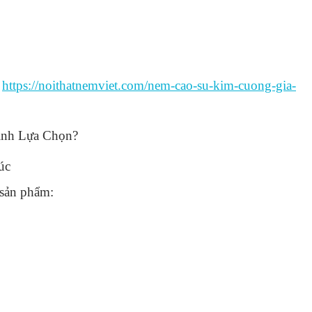
:
https://noithatnemviet.com/nem-cao-su-kim-cuong-gia-
ình Lựa Chọn?
úc
sản phẩm: