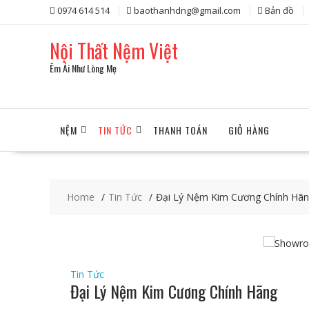
Skip
0974 614 514
baothanhdng@gmail.com
Bản đồ
to
content
Nội Thất Nệm Việt
Êm Ái Như Lòng Mẹ
NỆM
TIN TỨC
THANH TOÁN
GIỎ HÀNG
Home
Tin Tức
Đại Lý Nệm Kim Cương Chính Hã
Tin Tức
Đại Lý Nệm Kim Cương Chính Hãng