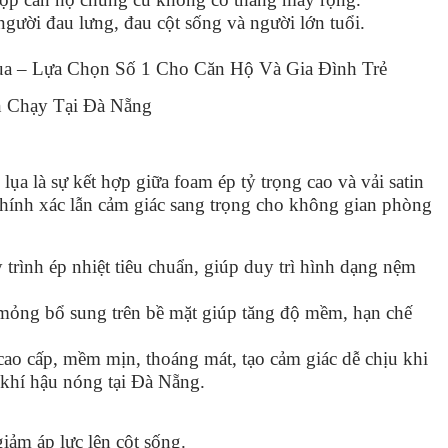
gười đau lưng, đau cột sống và người lớn tuổi.
a – Lựa Chọn Số 1 Cho Căn Hộ Và Gia Đình Trẻ
a là sự kết hợp giữa foam ép tỷ trọng cao và vải satin
chính xác lẫn cảm giác sang trọng cho không gian phòng
trình ép nhiệt tiêu chuẩn, giúp duy trì hình dạng nệm
ỏng bổ sung trên bề mặt giúp tăng độ mềm, hạn chế
 cao cấp, mềm mịn, thoáng mát, tạo cảm giác dễ chịu khi
i khí hậu nóng tại Đà Nẵng.
giảm áp lực lên cột sống.