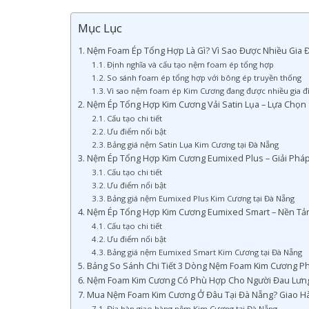
Mục Lục
Nệm Foam Ép Tổng Hợp Là Gì? Vì Sao Được Nhiều Gia 
Định nghĩa và cấu tạo nệm foam ép tổng hợp
So sánh foam ép tổng hợp với bông ép truyền thống
Vì sao nệm foam ép Kim Cương đang được nhiều gia đ
Nệm Ép Tổng Hợp Kim Cương Vải Satin Lụa – Lựa Chọn 
Cấu tạo chi tiết
Ưu điểm nổi bật
Bảng giá nệm Satin Lụa Kim Cương tại Đà Nẵng
Nệm Ép Tổng Hợp Kim Cương Eumixed Plus – Giải Pháp
Cấu tạo chi tiết
Ưu điểm nổi bật
Bảng giá nệm Eumixed Plus Kim Cương tại Đà Nẵng
Nệm Ép Tổng Hợp Kim Cương Eumixed Smart – Nền Tản
Cấu tạo chi tiết
Ưu điểm nổi bật
Bảng giá nệm Eumixed Smart Kim Cương tại Đà Nẵng
Bảng So Sánh Chi Tiết 3 Dòng Nệm Foam Kim Cương Ph
Nệm Foam Kim Cương Có Phù Hợp Cho Người Đau Lưn
Mua Nệm Foam Kim Cương Ở Đâu Tại Đà Nẵng? Giao Hà
Địa bàn giao hàng nệm Kim Cương tại Đà Nẵng