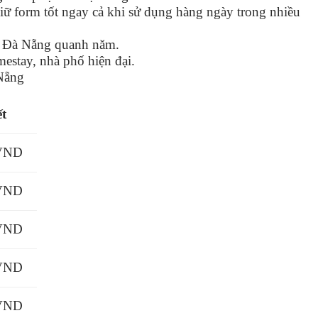
ữ form tốt ngay cả khi sử dụng hàng ngày trong nhiều
iết Đà Nẵng quanh năm.
mestay, nhà phố hiện đại.
Nẵng
ết
 VND
 VND
 VND
 VND
 VND