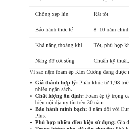
Chống xẹp lún
Rất tốt
Bảo hành thực tế
8–10 năm chín
Khả năng thoáng khí
Tốt, phù hợp k
Nâng đỡ cột sống
Chuẩn kỹ thuật,
Vì sao nệm foam ép Kim Cương đang được n
Giá thành hợp lý:
Phân khúc từ 1,98 triệ
nhiều ngân sách.
Chất lượng ổn định:
Foam ép tỷ trọng c
hiệu nội địa uy tín trên 30 năm.
Bảo hành minh bạch:
8 năm đối với Eum
Plus.
Phù hợp nhiều điều kiện sử dụng:
Gia đ
Trọng lượng nhẹ, dễ vận chuyển:
Phù hợ