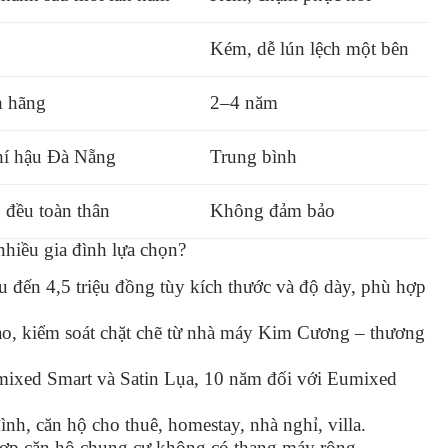
Kém, dễ lún lệch một bên
h hãng
2–4 năm
hí hậu Đà Nẵng
Trung bình
 đều toàn thân
Không đảm bảo
hiều gia đình lựa chọn?
u đến 4,5 triệu đồng tùy kích thước và độ dày, phù hợp
ao, kiểm soát chặt chẽ từ nhà máy Kim Cương – thương
ixed Smart và Satin Lụa, 10 năm đối với Eumixed
ình, căn hộ cho thuê, homestay, nhà nghỉ, villa.
p căn hộ chung cư không có thang máy rộng.