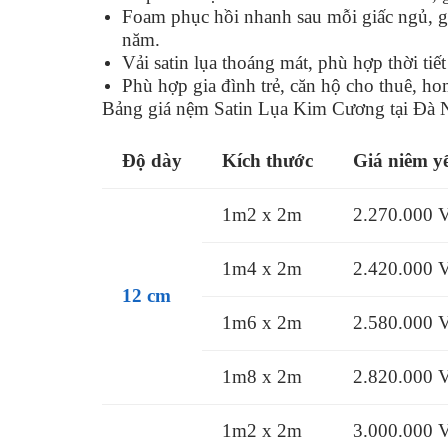
Foam phục hồi nhanh sau mỗi giấc ngủ, gi
năm.
Vải satin lụa thoáng mát, phù hợp thời t
Phù hợp gia đình trẻ, căn hộ cho thuê, ho
Bảng giá nệm Satin Lụa Kim Cương tại Đà 
Độ dày
Kích thước
Giá niêm y
1m2 x 2m
2.270.000
1m4 x 2m
2.420.000
12 cm
1m6 x 2m
2.580.000
1m8 x 2m
2.820.000
1m2 x 2m
3.000.000