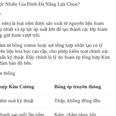
c Nhiều Gia Đình Đà Nẵng Lựa Chọn?
p
nén) là loại nệm được sản xuất từ nguyên liệu foam
 nhiệt và ép lực áp suất lớn để tạo thành các lớp foam
 giữ form vượt trội.
àm từ bông cotton hoặc sợi tổng hợp nhân tạo có tỷ
ên liệu hóa học cao cấp, cho phép kiểm soát chính xác
uẩn kỹ thuật. Đây chính là lý do foam ép tổng hợp Kim
đảm bảo độ bền.
ền thống
 hợp Kim Cương
Bông ép truyền thống
iểm soát kỹ thuật
Thấp, không đồng đều
nhanh sau mỗi lần nằm
Kém, chậm phục hồi