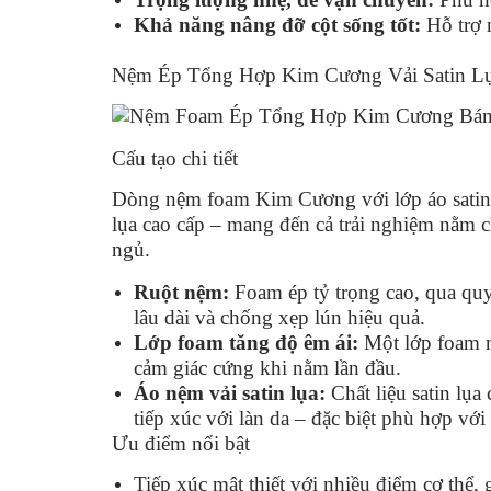
Khả năng nâng đỡ cột sống tốt:
Hỗ trợ n
Nệm Ép Tổng Hợp Kim Cương Vải Satin Lụ
Cấu tạo chi tiết
Dòng nệm foam Kim Cương với lớp áo satin lụ
lụa cao cấp – mang đến cả trải nghiệm nằm 
ngủ.
Ruột nệm:
Foam ép tỷ trọng cao, qua quy 
lâu dài và chống xẹp lún hiệu quả.
Lớp foam tăng độ êm ái:
Một lớp foam m
cảm giác cứng khi nằm lần đầu.
Áo nệm vải satin lụa:
Chất liệu satin lụa
tiếp xúc với làn da – đặc biệt phù hợp vớ
Ưu điểm nổi bật
Tiếp xúc mật thiết với nhiều điểm cơ thể, 