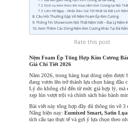
Dịch vụ kèm theo khi mua nệm Kim Cương tại Nội Thấ
Liên Hệ Ngay – Nhận Báo Giá Tốt Nhất Và Đặt Lịch Nằ
Câu Hỏi Thường Gặp Về Nệm Foam Ép Kim Cương
Thông Tin Showroom Nội Thất Nệm Việt – Đại Lý Nệm 
Xem Thêm Các Dòng Nệm Kim Cương Khác Tại Đà Nẵn
Rate this post
Nệm Foam Ép Tổng Hợp Kim Cương Bán 
Giá Chi Tiết 2026
Năm 2026, trong hàng loạt dòng nệm được 
đang vươn lên trở thành lựa chọn hàng đầu c
Lý do không chỉ đến từ mức giá hợp lý, mà 
xẹp lún vượt trội và chính sách bảo hành mi
Bài viết này tổng hợp đầy đủ thông tin về 
Nẵng hiện nay:
Eumixed Smart, Satin Lụa
tích cấu tạo thực tế và gợi ý lựa chọn theo n