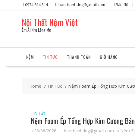
Skip
0974 614 514
baothanhdng@gmail.com
Bản đồ
to
content
Nội Thất Nệm Việt
Êm Ái Như Lòng Mẹ
NỆM
TIN TỨC
THANH TOÁN
GIỎ HÀNG
Home
Tin Tức
Nệm Foam Ép Tổng Hợp Kim Cươn
Tin Tức
Nệm Foam Ép Tổng Hợp Kim Cương Bán 
25/06/2026
baothanhdng@gmail.com
Nệm Fo