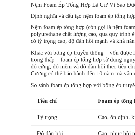
Nệm Foam Ép Tổng Hợp Là Gì? Vì Sao Đượ
Định nghĩa và cấu tạo nệm foam ép tổng hợ
Nệm foam ép tổng hợp (còn gọi là nệm foam 
polyurethane chất lượng cao, qua quy trình ép
có tỷ trọng cao, độ đàn hồi mạnh và khả năng
Khác với bông ép truyền thống – vốn được l
trọng thấp – foam ép tổng hợp sử dụng nguy
độ cứng, độ mềm và độ đàn hồi theo tiêu ch
Cương có thể bảo hành đến 10 năm mà vẫn 
So sánh foam ép tổng hợp với bông ép truy
Tiêu chí
Foam ép tổng
Tỷ trọng
Cao, ổn định, k
Độ đàn hồi
Cao, phục hồi 