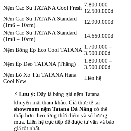
7.800.000 –
Nệm Cao Su TATANA Cool Fresh
12.500.000đ
Nệm Cao Su TATANA Standard
12.900.000đ
(1m6 – 10cm)
Nệm Cao Su TATANA Standard
14.660.000đ
(1m8 – 10cm)
1.700.000 –
Nệm Bông Ép Eco Cool TATANA
3.500.000đ
1.800.000 –
Nệm Ép Dẻo TATANA (Thẳng)
3.500.000đ
Nệm Lò Xo Túi TATANA Hana
Liên hệ
Cool New
⚡
Lưu ý:
Đây là bảng giá nệm Tatana
khuyến mãi tham khảo. Giá thực tế tại
showroom nệm Tatana Đà Nẵng
có thể
thấp hơn theo từng thời điểm và số lượng
mua. Liên hệ trực tiếp để được tư vấn và báo
giá tốt nhất.