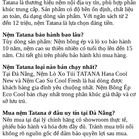
Tatana là thương hiệu nệm nội địa uy tín, phù hợp phân
khúc trung cấp. Sản phẩm có độ bền ổn định, chất liệu
an toàn, đa dạng dòng sản phẩm. Với ngân sách từ 2
đến 12 triệu, nệm Tatana là lựa chọn đáng tiền.
Nệm Tatana bảo hành bao lâu?
Tùy dòng sản phẩm: Nệm bông ép và lò xo bảo hành
10 năm, nệm cao su thiên nhiên có tuổi thọ lên đến 15
năm. Chi tiết ghi trên phiếu bảo hành khi mua hàng.
Nệm Tatana loại nào bán chạy nhất?
Tại Đà Nẵng, Nệm Lò Xo Túi TATANA Hana Cool
New và Nệm Cao Su Cool Fresh là hai dòng được
khách hàng gia đình yêu chuộng nhất. Nệm Bông Ép
Eco Cool bán chạy nhất trong phân khúc giá thấp và cơ
sở lưu trú.
Mua nệm Tatana ở đâu uy tín tại Đà Nẵng?
Nên mua tại đại lý chính hãng có showroom thực tế,
phiếu bảo hành và hóa đơn đầy đủ. Tránh mua trôi nổi
không rõ nguồn gốc để đảm bảo quyền lợi sau mua.