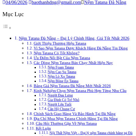
04/06/2026
baothanhdng@gmail.com
Nệm Tatana Đà Nẵng
Mục Lục
Nệm Tatana Đà Nẵng – Đại Lý Chính Hãng, Giá Tốt Nhất 2026
Giới Thiệu Thương Hiệu Tatana
Vì Sao Nệm Tatana Được Khách Hàng Đà Nẵng Tin Dùng
Nệm Tatana Có Tốt Không?
Ưu Điểm Nổi Bật Của Nệm Tatana
Các Dòng Nệm Tatana Bán Chạy Nhất Hiện Nay
Nệm Foam Tatana
Nệm Cao Su Tatana
Nệm Lò Xo Tatana
Nệm Bông Ép Tatana
Bảng Giá Nệm Tatana Đà Nẵng Mới Nhất 2026
Kinh Nghiệm Chọn Nệm Tatana Phù Hợp Từng Nhu Cầu
Người Đau Lưng
Gia Đình Có Trẻ Nhỏ
Người Lớn Tuổi
Căn Hộ Chung Cư
Chính Sách Giao Hàng Và Bảo Hành Tại Đà Nẵng
Địa Chỉ Mua Nệm Tatana Chính Hãng Tại Đà Nẵng
Câu Hỏi Thường Gặp Về Nệm Tatana
Kết Luận
Nội Thất Nệm Việt – Đại lý nệm Tatana chính hãng tại Đà