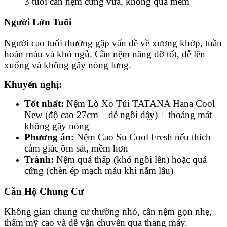
3 tuổi cần nệm cứng vừa, không quá mềm
Người Lớn Tuổi
Người cao tuổi thường gặp vấn đề về xương khớp, tuần
hoàn máu và khó ngủ. Cần nệm nâng đỡ tốt, dễ lên
xuống và không gây nóng lưng.
Khuyến nghị:
Tốt nhất:
Nệm Lò Xo Túi TATANA Hana Cool
New (độ cao 27cm – dễ ngồi dậy) + thoáng mát
không gây nóng
Phương án:
Nệm Cao Su Cool Fresh nếu thích
cảm giác ôm sát, mềm hơn
Tránh:
Nệm quá thấp (khó ngồi lên) hoặc quá
cứng (chèn ép mạch máu khi nằm lâu)
Căn Hộ Chung Cư
Không gian chung cư thường nhỏ, cần nệm gọn nhẹ,
thẩm mỹ cao và dễ vận chuyển qua thang máy.