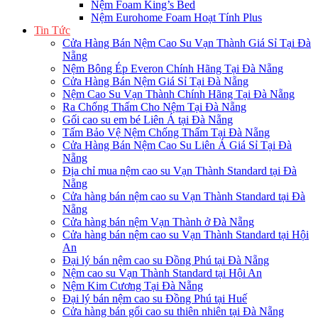
Nệm Foam King’s Bed
Nệm Eurohome Foam Hoạt Tính Plus
Tin Tức
Cửa Hàng Bán Nệm Cao Su Vạn Thành Giá Sỉ Tại Đà
Nẵng
Nệm Bông Ép Everon Chính Hãng Tại Đà Nẵng
Cửa Hàng Bán Nệm Giá Sỉ Tại Đà Nẵng
Nệm Cao Su Vạn Thành Chính Hãng Tại Đà Nẵng
Ra Chống Thấm Cho Nệm Tại Đà Nẵng
Gối cao su em bé Liên Á tại Đà Nẵng
Tấm Bảo Vệ Nệm Chống Thấm Tại Đà Nẵng
Cửa Hàng Bán Nệm Cao Su Liên Á Giá Sỉ Tại Đà
Nẵng
Địa chỉ mua nệm cao su Vạn Thành Standard tại Đà
Nẵng
Cửa hàng bán nệm cao su Vạn Thành Standard tại Đà
Nẵng
Cửa hàng bán nệm Vạn Thành ở Đà Nẵng
Cửa hàng bán nệm cao su Vạn Thành Standard tại Hội
An
Đại lý bán nệm cao su Đồng Phú tại Đà Nẵng
Nệm cao su Vạn Thành Standard tại Hội An
Nệm Kim Cương Tại Đà Nẵng
Đại lý bán nệm cao su Đồng Phú tại Huế
Cửa hàng bán gối cao su thiên nhiên tại Đà Nẵng