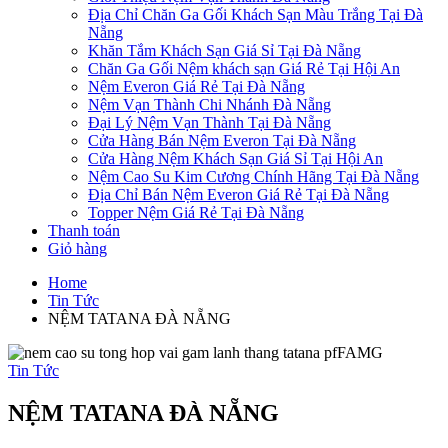
Địa Chỉ Chăn Ga Gối Khách Sạn Màu Trắng Tại Đà
Nẵng
Khăn Tắm Khách Sạn Giá Sỉ Tại Đà Nẵng
Chăn Ga Gối Nệm khách sạn Giá Rẻ Tại Hội An
Nệm Everon Giá Rẻ Tại Đà Nẵng
Nệm Vạn Thành Chi Nhánh Đà Nẵng
Đại Lý Nệm Vạn Thành Tại Đà Nẵng
Cửa Hàng Bán Nệm Everon Tại Đà Nẵng
Cửa Hàng Nệm Khách Sạn Giá Sỉ Tại Hội An
Nệm Cao Su Kim Cương Chính Hãng Tại Đà Nẵng
Địa Chỉ Bán Nệm Everon Giá Rẻ Tại Đà Nẵng
Topper Nệm Giá Rẻ Tại Đà Nẵng
Thanh toán
Giỏ hàng
Home
Tin Tức
NỆM TATANA ĐÀ NẴNG
Tin Tức
NỆM TATANA ĐÀ NẴNG