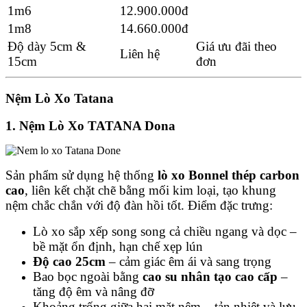
1m6
12.900.000đ
1m8
14.660.000đ
Độ dày 5cm &
Giá ưu đãi theo
Liên hệ
15cm
đơn
Nệm Lò Xo Tatana
1. Nệm Lò Xo TATANA Dona
Sản phẩm sử dụng hệ thống
lò xo Bonnel thép carbon
cao
, liên kết chặt chẽ bằng mối kim loại, tạo khung
nệm chắc chắn với độ đàn hồi tốt. Điểm đặc trưng:
Lò xo sắp xếp song song cả chiều ngang và dọc –
bề mặt ổn định, hạn chế xẹp lún
Độ cao 25cm
– cảm giác êm ái và sang trọng
Bao bọc ngoài bằng
cao su nhân tạo cao cấp
–
tăng độ êm và nâng đỡ
Khoảng trống giữa hai mặt nệm – tản nhiệt và lưu