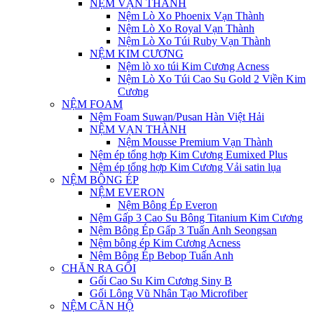
NỆM VẠN THÀNH
Nệm Lò Xo Phoenix Vạn Thành
Nệm Lò Xo Royal Vạn Thành
Nệm Lò Xo Túi Ruby Vạn Thành
NỆM KIM CƯƠNG
Nệm lò xo túi Kim Cương Acness
Nệm Lò Xo Túi Cao Su Gold 2 Viền Kim
Cương
NỆM FOAM
Nệm Foam Suwan/Pusan Hàn Việt Hải
NỆM VẠN THÀNH
Nệm Mousse Premium Vạn Thành
Nệm ép tổng hợp Kim Cương Eumixed Plus
Nệm ép tổng hợp Kim Cương Vải satin lụa
NỆM BÔNG ÉP
NỆM EVERON
Nệm Bông Ép Everon
Nệm Gấp 3 Cao Su Bông Titanium Kim Cương
Nệm Bông Ép Gấp 3 Tuấn Anh Seongsan
Nệm bông ép Kim Cương Acness
Nệm Bông Ép Bebop Tuấn Anh
CHĂN RA GỐI
Gối Cao Su Kim Cương Siny B
Gối Lông Vũ Nhân Tạo Microfiber
NỆM CĂN HỘ