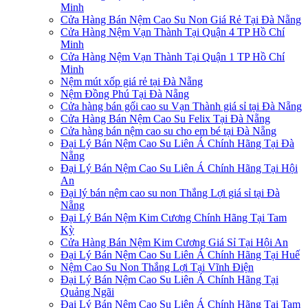
Minh
Cửa Hàng Bán Nệm Cao Su Non Giá Rẻ Tại Đà Nẵng
Cửa Hàng Nệm Vạn Thành Tại Quận 4 TP Hồ Chí
Minh
Cửa Hàng Nệm Vạn Thành Tại Quận 1 TP Hồ Chí
Minh
Nệm mút xốp giá rẻ tại Đà Nẵng
Nệm Đồng Phú Tại Đà Nẵng
Cửa hàng bán gối cao su Vạn Thành giá sỉ tại Đà Nẵng
Cửa Hàng Bán Nệm Cao Su Felix Tại Đà Nẵng
Cửa hàng bán nệm cao su cho em bé tại Đà Nẵng
Đại Lý Bán Nệm Cao Su Liên Á Chính Hãng Tại Đà
Nẵng
Đại Lý Bán Nệm Cao Su Liên Á Chính Hãng Tại Hội
An
Đại lý bán nệm cao su non Thắng Lợi giá sỉ tại Đà
Nẵng
Đại Lý Bán Nệm Kim Cương Chính Hãng Tại Tam
Kỳ
Cửa Hàng Bán Nệm Kim Cương Giá Sỉ Tại Hội An
Đại Lý Bán Nệm Cao Su Liên Á Chính Hãng Tại Huế
Nệm Cao Su Non Thắng Lợi Tại Vĩnh Điện
Đại Lý Bán Nệm Cao Su Liên Á Chính Hãng Tại
Quảng Ngãi
Đại Lý Bán Nệm Cao Su Liên Á Chính Hãng Tại Tam