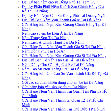
Đại Lý bán nệm cao su Đồng Phú Tại Tam Kỳ
Đại Lý Phân Phối Nệm Khách Sạn Chính Hãng Giá
Rẻ Tại Đà Nẵng
Đại Lý Bán Nệm Cao Su Đồng Phú Tại Quảng Ngãi
Địa Chỉ Bán Nệm Vạn Thành Giá rẻ Tại Đà Nẵng
Cửa Hàng Bán Nệm Kim Cương Chính Hãng Tại Đà
Nẵng
Nệm cao su em bé Liên Á tại Đà Nẵng
Nệm Trung Sơn Tại Đà Nẵng
Nệm Liên Á Chính Hãng Tại Đà Nẵng
Cửa Hàng Bán Nệm Vạn Thành Giá Sỉ Tại Đà Nẵng
Nệm Đồng Phú Tại Hội An
Cửa Hàng Bán Nệm Kim Cương Giá Sỉ Tại Đà Nẵng
Địa Chỉ Bán Tổ Yến Thô Giá Sỉ Tại Đà Nẵng
Nệm Dùng Cho Căn Hộ Giá Rẻ Tại Đà Nẵng
Nệm Cao Su Non Thắng Lợi Tại Đà Nẵng
Cửa Hàng Bán Gối Cao Su Vạn Thành Giá Rẻ Tại Đà
Nẵng
Gối cao su thiên nhiên dùng cho em bé tại Đà Nẵng
Cửa hàng bán yến sào uy tín tại Đà Nẵng
Cửa Hàng Nệm Vạn Thành Tại Quận Tân Phú TP Hồ
Chí Minh
Cửa Hàng Nệm Vạn Thành tại Quận 12 TP Hồ Chí
Minh
Cửa Hàng Nệm Vạn Thành Tại Thủ Đức TP Hồ Chí