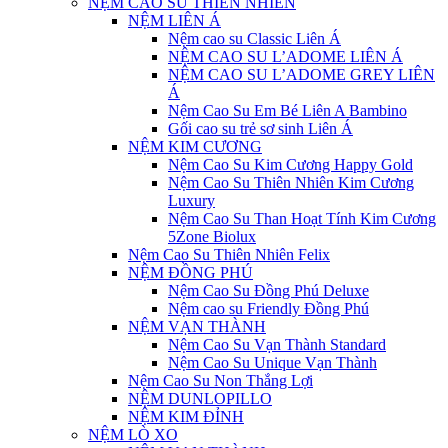
NỆM CAO SU THIÊN NHIÊN
NỆM LIÊN Á
Nệm cao su Classic Liên Á
NỆM CAO SU L’ADOME LIÊN Á
NỆM CAO SU L’ADOME GREY LIÊN
Á
Nệm Cao Su Em Bé Liên A Bambino
Gối cao su trẻ sơ sinh Liên Á
NỆM KIM CƯƠNG
Nệm Cao Su Kim Cương Happy Gold
Nệm Cao Su Thiên Nhiên Kim Cương
Luxury
Nệm Cao Su Than Hoạt Tính Kim Cương
5Zone Biolux
Nệm Cao Su Thiên Nhiên Felix
NỆM ĐỒNG PHÚ
Nệm Cao Su Đồng Phú Deluxe
Nệm cao su Friendly Đồng Phú
NỆM VẠN THÀNH
Nệm Cao Su Vạn Thành Standard
Nệm Cao Su Unique Vạn Thành
Nệm Cao Su Non Thắng Lợi
NỆM DUNLOPILLO
NỆM KIM ĐỈNH
NỆM LÒ XO