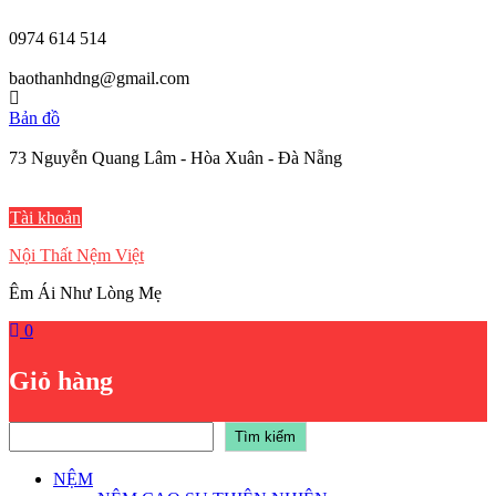
Skip
to
0974 614 514
content
baothanhdng@gmail.com
Bản đồ
73 Nguyễn Quang Lâm - Hòa Xuân - Đà Nẵng
Tài khoản
Nội Thất Nệm Việt
Êm Ái Như Lòng Mẹ
0
Giỏ hàng
Tìm kiếm
Tìm kiếm
NỆM