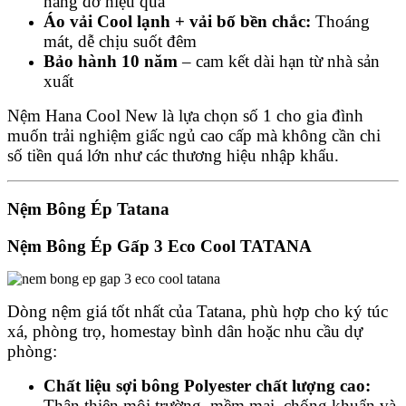
nâng đỡ hiệu quả
Áo vải Cool lạnh + vải bố bền chắc:
Thoáng
mát, dễ chịu suốt đêm
Bảo hành 10 năm
– cam kết dài hạn từ nhà sản
xuất
Nệm Hana Cool New là lựa chọn số 1 cho gia đình
muốn trải nghiệm giấc ngủ cao cấp mà không cần chi
số tiền quá lớn như các thương hiệu nhập khẩu.
Nệm Bông Ép Tatana
Nệm Bông Ép Gấp 3 Eco Cool TATANA
Dòng nệm giá tốt nhất của Tatana, phù hợp cho ký túc
xá, phòng trọ, homestay bình dân hoặc nhu cầu dự
phòng:
Chất liệu sợi bông Polyester chất lượng cao:
Thân thiện môi trường, mềm mại, chống khuẩn và