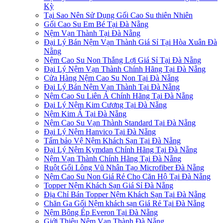
Kỳ
Tại Sao Nên Sử Dụng Gối Cao Su thiên Nhiên
Gối Cao Su Em Bé Tại Đà Nẵng
Nệm Vạn Thành Tại Đà Nẵng
Đại Lý Bán Nệm Vạn Thành Giá Sỉ Tại Hòa Xuân Đà
Nẵng
Nệm Cao Su Non Thắng Lợi Giá Sỉ Tại Đà Nẵng
Đại Lý Nệm Vạn Thành Chính Hãng Tại Đà Nẵng
Cửa Hàng Nệm Cao Su Non Tại Đà Nẵng
Đại Lý Bán Nệm Vạn Thành Tại Đà Nẵng
Nệm Cao Su Liên Á Chính Hãng Tại Đà Nẵng
Đại Lý Nệm Kim Cương Tại Đà Nẵng
Nệm Kim Á Tại Đà Nẵng
Nệm Cao Su Vạn Thành Standard Tại Đà Nẵng
Đại Lý Nệm Hanvico Tại Đà Nẵng
Tấm bảo Vệ Nệm Khách Sạn Tại Đà Nẵng
Đại Lý Nệm Kymdan Chính Hãng Tại Đà Nẵng
Nệm Vạn Thành Chính Hãng Tại Đà Nẵng
Ruột Gối Lông Vũ Nhân Tạo Microfiber Đà Nẵng
Nệm Cao Su Non Giá Rẻ Cho Căn Hộ Tại Đà Nẵng
Topper Nệm Khách Sạn Giá Sỉ Đà Nẵng
Địa Chỉ Bán Topper Nệm Khách Sạn Tại Đà Nẵng
Chăn Ga Gối Nệm khách sạn Giá Rẻ Tại Đà Nẵng
Nệm Bông Ép Everon Tại Đà Nẵng
Giới Thiệu Nệm Vạn Thành Đà Nẵng