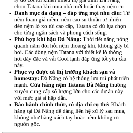
chọn Tatana khi mua nhà mới hoặc thay nệm cũ.
Danh mục đa dạng – đáp ứng mọi nhu cầu:
Từ
nệm foam giá mềm, nệm cao su thuần tự nhiên
đến nệm lò xo túi cao cấp, Tatana có đủ lựa chọn
cho từng ngân sách và phong cách sống.
Phù hợp khí hậu Đà Nẵng:
Thời tiết nắng nóng
quanh năm đòi hỏi nệm thoáng khí, không gây bí
hơi. Các dòng nệm Tatana với thiết kế lỗ thông
hơi dày đặc và vải Cool lạnh đáp ứng tốt yêu cầu
này.
Phục vụ được cả thị trường khách sạn và
homestay:
Đà Nẵng có hệ thống lưu trú phát triển
mạnh.
Cửa hàng nệm Tatana Đà Nẵng
thường
xuyên cung cấp số lượng lớn cho các dự án này
với mức giá sỉ hấp dẫn.
Bảo hành chính thức, có địa chỉ cụ thể:
Khách
hàng tại Đà Nẵng dễ dàng liên hệ xử lý sau mua,
không như hàng xách tay hoặc nệm không rõ
nguồn gốc.