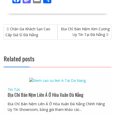
ac
as
m
h
e
to
ai
ar
b
d
l
e
Điều
Chăn Ga Khách Sạn Cao
o
o
Địa Chỉ Bán Nệm Kim Cương
hướng
Uy Tín Tại Đà Nẵng
Cấp Giá Sỉ Đà Nẵng
o
n
bài
viết
k
Related posts
Tin Tức
Địa Chỉ Bán Nệm Liên Á Ở Hòa Xuân Đà Nẵng
Địa Chỉ Bán Nệm Liên Á Ở Hòa Xuân Đà Nẵng Chính Hãng
Uy Tín Showroom, bảng giá tham khảo các...