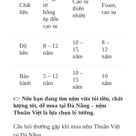
Cao su
Chất
từ
Foam,
thiên
liệu
bông
cao su
nhiên
ép đến
cao su
10 –
8 –
Độ
8 – 12
15
12
bền
năm
năm
năm
10 –
Bảo
5 – 12
10
15
hành
năm
năm
năm
👉
Nếu bạn đang tìm nệm vừa túi tiền, chất
lượng tốt, dễ mua tại Đà Nẵng – nệm
Thuần Việt là lựa chọn lý tưởng.
Câu hỏi thường gặp khi mua nệm Thuần Việt
tại Đà Nẵng