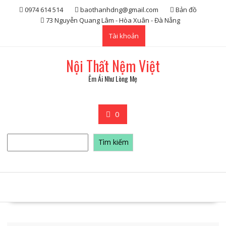
Skip
0974 614 514
baothanhdng@gmail.com
Bản đồ
to
73 Nguyễn Quang Lâm - Hòa Xuân - Đà Nẵng
content
Tài khoản
Nội Thất Nệm Việt
Êm Ái Như Lòng Mẹ
0
Tìm
Tìm kiếm
kiếm