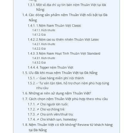
Một số địa chỉ uy tín bán nệm Thuần Việt tại Đà
Nẵng:
Các dòng sản phẩm nệm Thuần Việt nổi bật tại Đà
Nẵng
1.Nệm Foam Thuần Việt Classic
Kích thước
Giá
2.Nệm cao su thiên nhiên Thuần Việt Latex
Kích thước
Giá
3.Nệm Foam Hoạt Tính Thuần Việt Standard
Kích thước
Giá
4. Topper nệm Thuần Việt
Ưu đãi khi mua nệm Thuần Việt tại Đà Nẵng
✅ Giao hàng miễn phí nội thành
✅ Tư vấn tận tâm, hỗ trợ chọn nệm phù hợp từng
nhu cầu
Những ai nên sử dụng nệm Thuần Việt?
Cách chọn nệm Thuần Việt phù hợp theo nhu cầu
📌 Cho người lớn tuổi:
📌 Cho vợ chồng trẻ:
📌 Cho sinh viên/thuê trọ:
📌 Cho khách sạn, homestay:
Nệm Thuần Việt có tốt không? Review từ khách hàng
tại Đà Nẵng