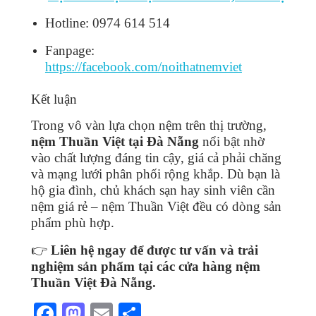
Hotline: 0974 614 514
Fanpage:
https://facebook.com/noithatnemviet
Kết luận
Trong vô vàn lựa chọn nệm trên thị trường,
nệm Thuần Việt tại Đà Nẵng
nổi bật nhờ
vào chất lượng đáng tin cậy, giá cả phải chăng
và mạng lưới phân phối rộng khắp. Dù bạn là
hộ gia đình, chủ khách sạn hay sinh viên cần
nệm giá rẻ – nệm Thuần Việt đều có dòng sản
phẩm phù hợp.
👉
Liên hệ ngay để được tư vấn và trải
nghiệm sản phẩm tại các cửa hàng nệm
Thuần Việt Đà Nẵng.
F
M
E
S