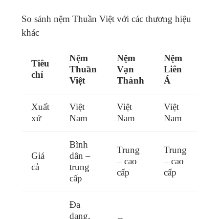
So sánh nệm Thuần Việt với các thương hiệu
khác
Nệm
Nệm
Nệm
Tiêu
Thuần
Vạn
Liên
chí
Việt
Thành
Á
Xuất
Việt
Việt
Việt
xứ
Nam
Nam
Nam
Bình
Trung
Trung
Giá
dân –
– cao
– cao
cả
trung
cấp
cấp
cấp
Đa
dạng,