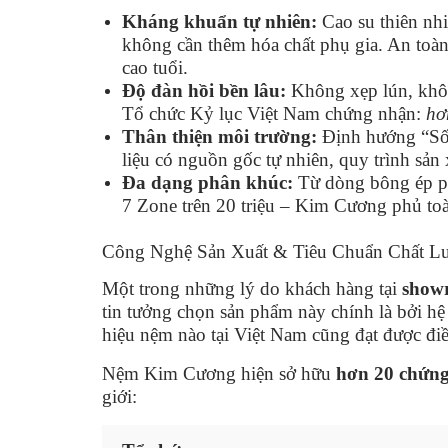
Kháng khuẩn tự nhiên:
Cao su thiên nh
không cần thêm hóa chất phụ gia. An toàn
cao tuổi.
Độ đàn hồi bền lâu:
Không xẹp lún, khô
Tổ chức Kỷ lục Việt Nam chứng nhận:
hơ
Thân thiện môi trường:
Định hướng “Số
liệu có nguồn gốc tự nhiên, quy trình sản
Đa dạng phân khúc:
Từ dòng bông ép ph
7 Zone trên 20 triệu – Kim Cương phủ to
Công Nghệ Sản Xuất & Tiêu Chuẩn Chất 
Một trong những lý do khách hàng tại
show
tin tưởng chọn sản phẩm này chính là bởi h
hiệu nệm nào tại Việt Nam cũng đạt được điề
Nệm Kim Cương hiện sở hữu
hơn 20 chứng
giới: