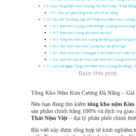
Giao Hàng Nệm Kim Cương Tận Nơi Toàn TP Đà Nẵng
Khu vực giao hàng miễn phí tại Đà Nẵng:
Câu Hỏi Thường Gặp Về Tổng Kho Nệm Kim Cương 
Nệm Kim Cương có tốt không? Có đáng mua không?
Nệm Kim Cương bảo hành bao lâu?
Tổng kho nệm Kim Cương Đà Nẵng có giao hàng tận
Nên chọn nệm Kim Cương loại nào phù hợp?
Mua nệm Kim Cương giá sỉ cho khách sạn ở đâu tại
Làm thế nào để nhận biết nệm Kim Cương chính h
Liên Hệ Ngay Tổng Kho Nệm Kim Cương Đà Nẵng – 
Rate this post
Tổng Kho Nệm Kim Cương Đà Nẵng – Giá 
Nếu bạn đang tìm kiếm
tổng kho nệm Kim
sản phẩm chính hãng 100% và dịch vụ giao h
Thất Nệm Việt
– đại lý phân phối chính t
Bài viết này được tổng hợp từ kinh nghiệm t