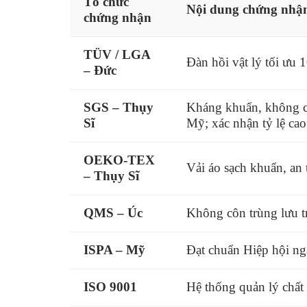
Tổ chức
Nội dung chứng nhậ
chứng nhận
TÜV / LGA
Đàn hồi vật lý tối ưu 
– Đức
SGS – Thụy
Kháng khuẩn, không cô
Sĩ
Mỹ; xác nhận tỷ lệ ca
OEKO-TEX
Vải áo sạch khuẩn, an 
– Thụy Sĩ
QMS – Úc
Không côn trùng lưu t
ISPA – Mỹ
Đạt chuẩn Hiệp hội ng
ISO 9001
Hệ thống quản lý chất 