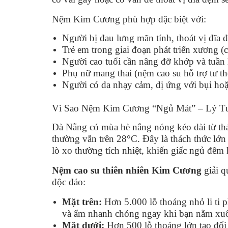
Nệm Kim Cương phù hợp đặc biệt với:
Người bị đau lưng mãn tính, thoát vị đĩa 
Trẻ em trong giai đoạn phát triển xương
Người cao tuổi cần nâng đỡ khớp và tuần
Phụ nữ mang thai (nệm cao su hỗ trợ tư t
Người có da nhạy cảm, dị ứng với bụi hoặ
Vì Sao Nệm Kim Cương “Ngủ Mát” – Lý T
Đà Nẵng có mùa hè nắng nóng kéo dài từ thá
thường vẫn trên 28°C. Đây là thách thức l
lò xo thường tích nhiệt, khiến giấc ngủ đêm 
Nệm cao su thiên nhiên Kim Cương
giải q
độc đáo:
Mặt trên:
Hơn 5.000 lỗ thoáng nhỏ li ti p
và ẩm nhanh chóng ngay khi bạn nằm xu
Mặt dưới:
Hơn 500 lỗ thoáng lớn tạo đối 