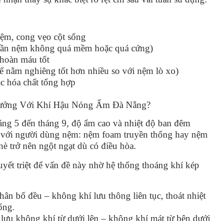
đệm, cong vẹo cột sống
 (cần nệm không quá mềm hoặc quá cứng)
 hoàn máu tốt
hế nằm nghiêng tốt hơn nhiều so với nệm lò xo)
c hóa chất tổng hợp
ưởng Với Khí Hậu Nóng Ẩm Đà Nẵng?
ng 5 đến tháng 9, độ ẩm cao và nhiệt độ ban đêm
ớn với người dùng nệm: nệm foam truyền thống hay nệm
hè trở nên ngột ngạt dù có điều hòa.
uyết triệt để vấn đề này nhờ hệ thống thoáng khí kép
hân bổ đều – không khí lưu thông liên tục, thoát nhiệt
ống.
lưu không khí từ dưới lên – không khí mát từ bên dưới