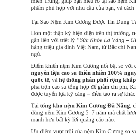
miền Trung, giúp bạn hiểu rõ tại sao nệm K
phẩm phù hợp với nhu cầu của bạn, và cách 
Tại Sao Nệm Kim Cương Được Tin Dùng Tạ
Hơn một thập kỷ hiện diện trên thị trường,
n
gắn liền với triết lý
“Sức Khỏe Là Vàng – G
hàng triệu gia đình Việt Nam, từ Bắc chí 
ngủ.
Điểm khiến nệm Kim Cương nổi bật so với cá
nguyên liệu cao su thiên nhiên 100% ngu
quốc tế
, và
hệ thống phân phối rộng khắp
pha trộn cao su tổng hợp để giảm chi phí, 
được tuyển lựa kỹ càng – điều tạo ra sự khác
Tại
tổng kho nệm Kim Cương Đà Nẵng
, 
dùng nệm Kim Cương 5–7 năm mà chất lượng
mạnh hơn bất kỳ lời quảng cáo nào.
Ưu điểm vượt trội của nệm Kim Cương so vớ