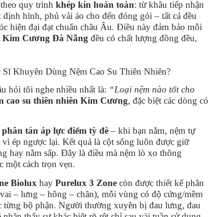
theo quy trình
khép kín hoàn toàn
: từ khâu tiếp nhận
 định hình, phủ vải áo cho đến đóng gói – tất cả đều
óc hiện đại đạt chuẩn châu Âu. Điều này đảm bảo mỗi
ệm Kim Cương Đà Nẵng
đều có chất lượng đồng đều,
c Sĩ Khuyên Dùng Nệm Cao Su Thiên Nhiên?
 hỏi tôi nghe nhiều nhất là:
“Loại nệm nào tốt cho
m cao su thiên nhiên Kim Cương
, đặc biệt các dòng có
h
phân tán áp lực điểm tỳ đè
– khi bạn nằm, nệm tự
vì ép ngược lại. Kết quả là cột sống luôn được giữ
ng hay nằm sấp. Đây là điều mà nệm lò xo thông
 một cách trọn vẹn.
ne Biolux
hay
Purelux 3 Zone
còn được thiết kế phân
 – vai – lưng – hông – chân), mỗi vùng có độ cứng/mềm
c từng bộ phận. Người thường xuyên bị đau lưng, đau
 nhận thấy sự khác biệt rõ rệt chỉ sau vài tuần sử dụng.