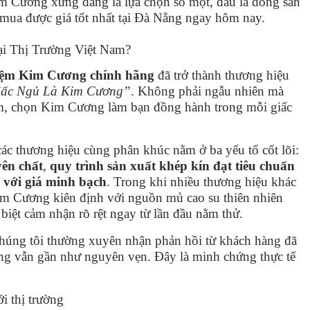
im Cương xứng đáng là lựa chọn số một, đâu là dòng sản
mua được giá tốt nhất tại Đà Nẵng ngay hôm nay.
i Thị Trường Việt Nam?
ệm Kim Cương chính hãng
đã trở thành thương hiệu
iấc Ngủ Là Kim Cương”
. Không phải ngẫu nhiên mà
Nam, chọn Kim Cương làm bạn đồng hành trong mỗi giấc
c thương hiệu cùng phân khúc nằm ở ba yếu tố cốt lõi:
yên chất
,
quy trình sản xuất khép kín đạt tiêu chuẩn
 với giá minh bạch
. Trong khi nhiều thương hiệu khác
Kim Cương kiên định với nguồn mủ cao su thiên nhiên
 biệt cảm nhận rõ rệt ngay từ lần đầu nằm thử.
chúng tôi thường xuyên nhận phản hồi từ khách hàng đã
 vẫn gần như nguyên vẹn. Đây là minh chứng thực tế
i thị trường