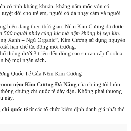
iên có tính kháng khuẩn, kháng nấm mốc vốn có –
 tuyệt đối cho trẻ em, người có da nhạy cảm và người
ng biến dạng theo thời gian. Nệm Kim Cương đã được
n 500 người nhảy cùng lúc mà nệm không bị xẹp lún
.
ng Xanh – Ngủ Organic”, Kim Cương sử dụng nguyên
 xuất hạn chế tác động môi trường.
ổ thông dưới 3 triệu đến dòng cao su cao cấp Coolux
àn bộ mọi ngân sách.
Lượng Quốc Tế Của Nệm Kim Cương
room nệm Kim Cương Đà Nẵng
của chúng tôi luôn
ệ thống chứng chỉ quốc tế dày dặn. Không phải thương
u này.
 chỉ quốc tế
từ các tổ chức kiểm định danh giá nhất thế