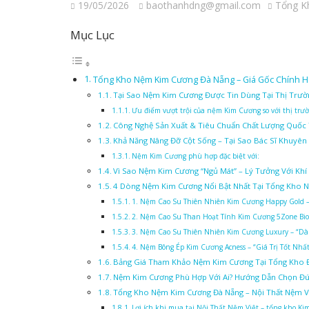
19/05/2026
baothanhdng@gmail.com
Tổng K
Mục Lục
Tổng Kho Nệm Kim Cương Đà Nẵng – Giá Gốc Chính Hã
Tại Sao Nệm Kim Cương Được Tin Dùng Tại Thị Trườ
Ưu điểm vượt trội của nệm Kim Cương so với thị trư
Công Nghệ Sản Xuất & Tiêu Chuẩn Chất Lượng Quốc
Khả Năng Nâng Đỡ Cột Sống – Tại Sao Bác Sĩ Khuyê
Nệm Kim Cương phù hợp đặc biệt với:
Vì Sao Nệm Kim Cương “Ngủ Mát” – Lý Tưởng Với Kh
4 Dòng Nệm Kim Cương Nổi Bật Nhất Tại Tổng Kho N
1. Nệm Cao Su Thiên Nhiên Kim Cương Happy Gold 
2. Nệm Cao Su Than Hoạt Tính Kim Cương 5Zone Bio
3. Nệm Cao Su Thiên Nhiên Kim Cương Luxury – “D
4. Nệm Bông Ép Kim Cương Acness – “Giá Trị Tốt Nhấ
Bảng Giá Tham Khảo Nệm Kim Cương Tại Tổng Kho 
Nệm Kim Cương Phù Hợp Với Ai? Hướng Dẫn Chọn 
Tổng Kho Nệm Kim Cương Đà Nẵng – Nội Thất Nệm Vi
Lợi ích khi mua tại Nội Thất Nệm Việt – tổng kho K