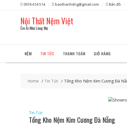
Skip
0974 614 514
baothanhdng@gmail.com
Bản đồ
to
content
Nội Thất Nệm Việt
Êm Ái Như Lòng Mẹ
NỆM
TIN TỨC
THANH TOÁN
GIỎ HÀNG
Home
Tin Tức
Tổng Kho Nệm Kim Cương Đà Nẵ
Tin Tức
Tổng Kho Nệm Kim Cương Đà Nẵng