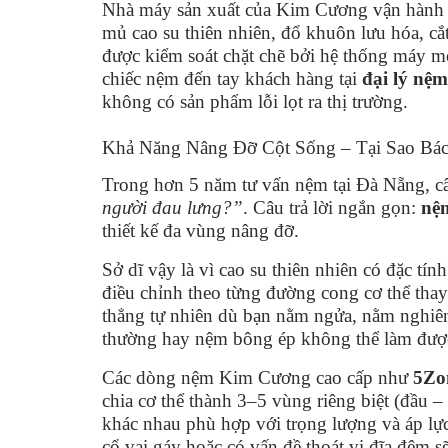
Nhà máy sản xuất của Kim Cương vận hành 
mủ cao su thiên nhiên, đổ khuôn lưu hóa, cắt
được kiểm soát chặt chẽ bởi hệ thống máy m
chiếc nệm đến tay khách hàng tại
đại lý n
không có sản phẩm lỗi lọt ra thị trường.
Khả Năng Nâng Đỡ Cột Sống – Tại Sao Bá
Trong hơn 5 năm tư vấn nệm tại Đà Nẵng, câu
người đau lưng?”
. Câu trả lời ngắn gọn:
nệ
thiết kế đa vùng nâng đỡ.
Sở dĩ vậy là vì cao su thiên nhiên có đặc tín
điều chỉnh theo từng đường cong cơ thể thay 
thẳng tự nhiên dù bạn nằm ngửa, nằm nghiê
thường hay nệm bông ép không thể làm được
Các dòng nệm Kim Cương cao cấp như
5Zo
chia cơ thể thành 3–5 vùng riêng biệt (đầu
khác nhau phù hợp với trọng lượng và áp lự
cổ vai gáy hoặc có vấn đề thoát vị đĩa đệm sẽ