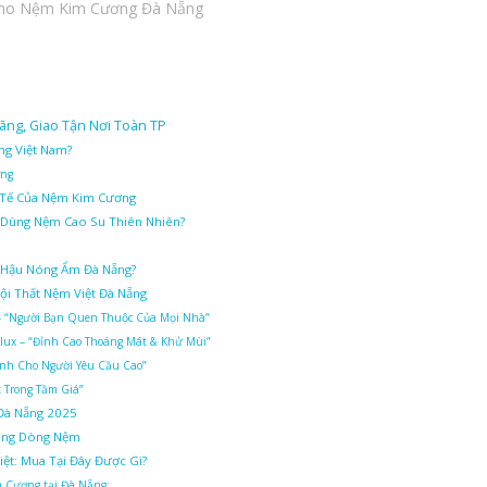
ho Nệm Kim Cương Đà Nẵng
ng, Giao Tận Nơi Toàn TP
ng Việt Nam?
ờng
 Tế Của Nệm Kim Cương
n Dùng Nệm Cao Su Thiên Nhiên?
í Hậu Nóng Ẩm Đà Nẵng?
ội Thất Nệm Việt Đà Nẵng
– “Người Bạn Quen Thuộc Của Mọi Nhà”
lux – “Đỉnh Cao Thoáng Mát & Khử Mùi”
ành Cho Người Yêu Cầu Cao”
t Trong Tầm Giá”
Đà Nẵng 2025
Đúng Dòng Nệm
ệt: Mua Tại Đây Được Gì?
im Cương tại Đà Nẵng: