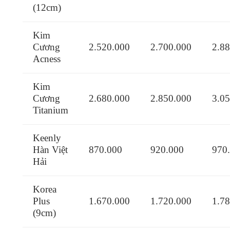
(12cm)
Kim
Cương
2.520.000
2.700.000
2.8
Acness
Kim
Cương
2.680.000
2.850.000
3.0
Titanium
Keenly
Hàn Việt
870.000
920.000
970
Hải
Korea
Plus
1.670.000
1.720.000
1.7
(9cm)