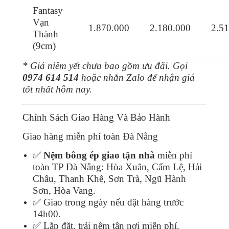
Fantasy
Vạn
1.870.000
2.180.000
2.5
Thành
(9cm)
* Giá niêm yết chưa bao gồm ưu đãi. Gọi
0974 614 514
hoặc nhắn Zalo để nhận giá
tốt nhất hôm nay.
Chính Sách Giao Hàng Và Bảo Hành
Giao hàng miễn phí toàn Đà Nẵng
✅
Nệm bông ép giao tận nhà
miễn phí
toàn TP Đà Nẵng: Hòa Xuân, Cẩm Lệ, Hải
Châu, Thanh Khê, Sơn Trà, Ngũ Hành
Sơn, Hòa Vang.
✅ Giao trong ngày nếu đặt hàng trước
14h00.
✅ Lắp đặt, trải nệm tận nơi miễn phí.