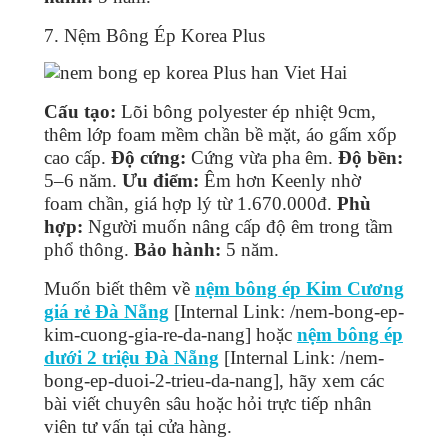
7. Nệm Bông Ép Korea Plus
Cấu tạo:
Lõi bông polyester ép nhiệt 9cm,
thêm lớp foam mềm chần bề mặt, áo gấm xốp
cao cấp.
Độ cứng:
Cứng vừa pha êm.
Độ bền:
5–6 năm.
Ưu điểm:
Êm hơn Keenly nhờ
foam chần, giá hợp lý từ 1.670.000đ.
Phù
hợp:
Người muốn nâng cấp độ êm trong tầm
phổ thông.
Bảo hành:
5 năm.
Muốn biết thêm về
nệm bông ép Kim Cương
giá rẻ Đà Nẵng
[Internal Link: /nem-bong-ep-
kim-cuong-gia-re-da-nang] hoặc
nệm bông ép
dưới 2 triệu Đà Nẵng
[Internal Link: /nem-
bong-ep-duoi-2-trieu-da-nang], hãy xem các
bài viết chuyên sâu hoặc hỏi trực tiếp nhân
viên tư vấn tại cửa hàng.