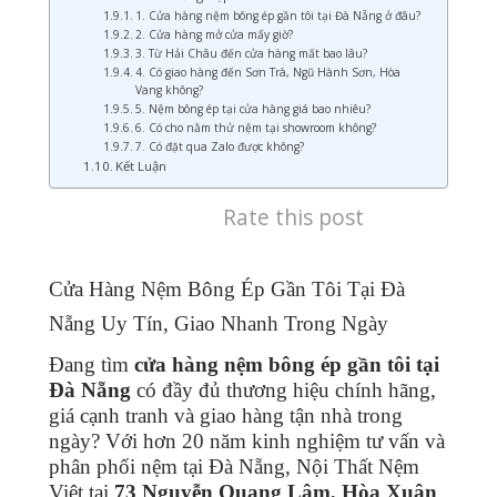
1. Cửa hàng nệm bông ép gần tôi tại Đà Nẵng ở đâu?
2. Cửa hàng mở cửa mấy giờ?
3. Từ Hải Châu đến cửa hàng mất bao lâu?
4. Có giao hàng đến Sơn Trà, Ngũ Hành Sơn, Hòa
Vang không?
5. Nệm bông ép tại cửa hàng giá bao nhiêu?
6. Có cho nằm thử nệm tại showroom không?
7. Có đặt qua Zalo được không?
Kết Luận
Rate this post
Cửa Hàng Nệm Bông Ép Gần Tôi Tại Đà
Nẵng Uy Tín, Giao Nhanh Trong Ngày
Đang tìm
cửa hàng nệm bông ép gần tôi tại
Đà Nẵng
có đầy đủ thương hiệu chính hãng,
giá cạnh tranh và giao hàng tận nhà trong
ngày? Với hơn 20 năm kinh nghiệm tư vấn và
phân phối nệm tại Đà Nẵng, Nội Thất Nệm
Việt tại
73 Nguyễn Quang Lâm, Hòa Xuân