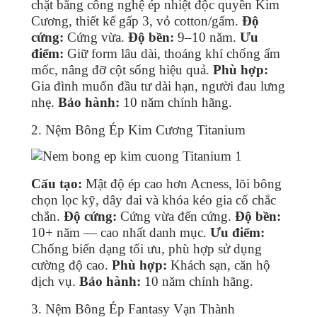
chặt bằng công nghệ ép nhiệt độc quyền Kim
Cương, thiết kế gấp 3, vỏ cotton/gấm.
Độ
cứng:
Cứng vừa.
Độ bền:
9–10 năm.
Ưu
điểm:
Giữ form lâu dài, thoáng khí chống ẩm
mốc, nâng đỡ cột sống hiệu quả.
Phù hợp:
Gia đình muốn đầu tư dài hạn, người đau lưng
nhẹ.
Bảo hành:
10 năm chính hãng.
2. Nệm Bông Ép Kim Cương Titanium
Cấu tạo:
Mật độ ép cao hơn Acness, lõi bông
chọn lọc kỹ, dây đai và khóa kéo gia cố chắc
chắn.
Độ cứng:
Cứng vừa đến cứng.
Độ bền:
10+ năm — cao nhất danh mục.
Ưu điểm:
Chống biến dạng tối ưu, phù hợp sử dụng
cường độ cao.
Phù hợp:
Khách sạn, căn hộ
dịch vụ.
Bảo hành:
10 năm chính hãng.
3. Nệm Bông Ép Fantasy Vạn Thành