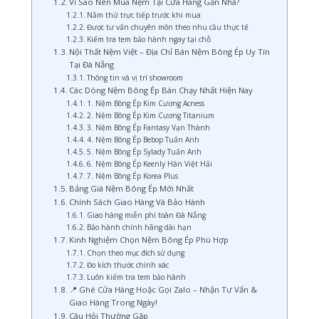
Vì Sao Nên Mua Nệm Tại Cửa Hàng Gần Nhà?
Nằm thử trực tiếp trước khi mua
Được tư vấn chuyên môn theo nhu cầu thực tế
Kiểm tra tem bảo hành ngay tại chỗ
Nội Thất Nệm Việt – Địa Chỉ Bán Nệm Bông Ép Uy Tín
Tại Đà Nẵng
Thông tin và vị trí showroom
Các Dòng Nệm Bông Ép Bán Chạy Nhất Hiện Nay
1. Nệm Bông Ép Kim Cương Acness
2. Nệm Bông Ép Kim Cương Titanium
3. Nệm Bông Ép Fantasy Vạn Thành
4. Nệm Bông Ép Bebop Tuấn Anh
5. Nệm Bông Ép Sylady Tuấn Anh
6. Nệm Bông Ép Keenly Hàn Việt Hải
7. Nệm Bông Ép Korea Plus
Bảng Giá Nệm Bông Ép Mới Nhất
Chính Sách Giao Hàng Và Bảo Hành
Giao hàng miễn phí toàn Đà Nẵng
Bảo hành chính hãng dài hạn
Kinh Nghiệm Chọn Nệm Bông Ép Phù Hợp
Chọn theo mục đích sử dụng
Đo kích thước chính xác
Luôn kiểm tra tem bảo hành
📍 Ghé Cửa Hàng Hoặc Gọi Zalo – Nhận Tư Vấn &
Giao Hàng Trong Ngày!
Câu Hỏi Thường Gặp