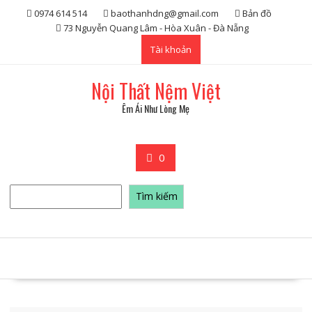
Skip
0974 614 514
baothanhdng@gmail.com
Bản đồ
to
73 Nguyễn Quang Lâm - Hòa Xuân - Đà Nẵng
content
Tài khoản
Nội Thất Nệm Việt
Êm Ái Như Lòng Mẹ
0
Tìm
Tìm kiếm
kiếm