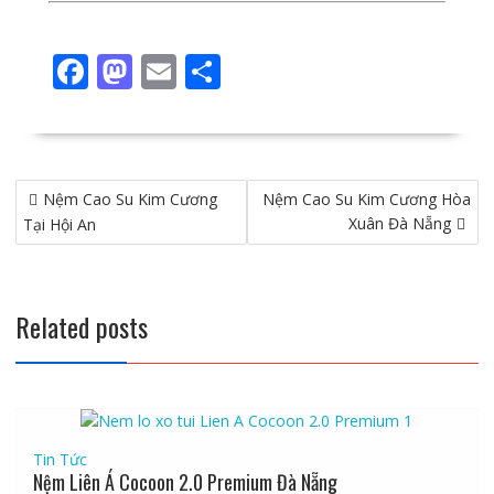
F
M
E
S
ac
as
m
h
e
to
ai
ar
b
d
l
e
Điều
Nệm Cao Su Kim Cương
o
o
Nệm Cao Su Kim Cương Hòa
hướng
Xuân Đà Nẵng
Tại Hội An
o
n
bài
viết
k
Related posts
Tin Tức
Nệm Liên Á Cocoon 2.0 Premium Đà Nẵng