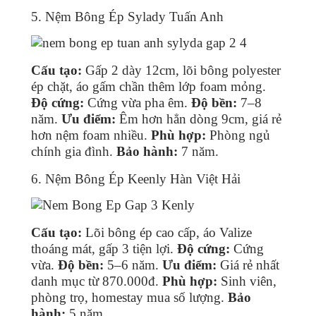
5. Nệm Bông Ép Sylady Tuấn Anh
Cấu tạo:
Gấp 2 dày 12cm, lõi bông polyester
ép chặt, áo gấm chần thêm lớp foam mỏng.
Độ cứng:
Cứng vừa pha êm.
Độ bền:
7–8
năm.
Ưu điểm:
Êm hơn hẳn dòng 9cm, giá rẻ
hơn nệm foam nhiều.
Phù hợp:
Phòng ngủ
chính gia đình.
Bảo hành:
7 năm.
6. Nệm Bông Ép Keenly Hàn Việt Hải
Cấu tạo:
Lõi bông ép cao cấp, áo Valize
thoáng mát, gấp 3 tiện lợi.
Độ cứng:
Cứng
vừa.
Độ bền:
5–6 năm.
Ưu điểm:
Giá rẻ nhất
danh mục từ 870.000đ.
Phù hợp:
Sinh viên,
phòng trọ, homestay mua số lượng.
Bảo
hành:
5 năm.