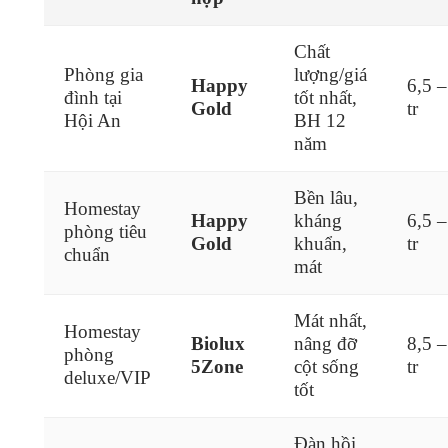
Chất
Phòng gia
lượng/giá
Happy
6,5 –
đình tại
tốt nhất,
Gold
tr
Hội An
BH 12
năm
Bền lâu,
Homestay
Happy
kháng
6,5 –
phòng tiêu
Gold
khuẩn,
tr
chuẩn
mát
Mát nhất,
Homestay
Biolux
nâng đỡ
8,5 –
phòng
5Zone
cột sống
tr
deluxe/VIP
tốt
Đàn hồi