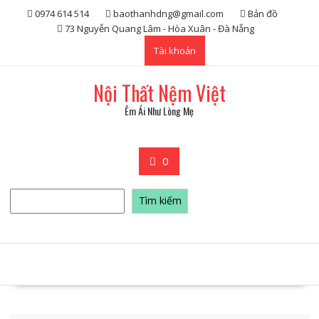
Skip
0974 614 514
baothanhdng@gmail.com
Bản đồ
to
73 Nguyễn Quang Lâm - Hòa Xuân - Đà Nẵng
content
Tài khoản
Nội Thất Nệm Việt
Êm Ái Như Lòng Mẹ
0
Tìm
Tìm kiếm
kiếm