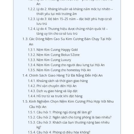
An
Lý do 2: Kháng khuẩn và kháng nấm mốc tự nhiên –
thiết yếu tại môi trường ẩm
Lý do 3: Độ bền 15–25 năm – đặc biệt phù hợp cơ sở
lưu trú
Lý do 4: Thương hiệu được chứng nhận quốc tế –
tăng uy tín cho cơ sở lưu trú
Các Dòng Nệm Cao Su Kim Cương Bán Chạy Tại Hội
An
Nệm Kim Cương Happy Gold
Nệm Kim Cương Biolux 5Zone
Nệm Kim Cương Luxury
Nệm Kim Cương cho người đau lưng tại Hội An
Nệm Kim Cương cho homestay Hội An
Chính Sách Giao Hàng Từ Đà Nẵng Đến Hội An
Khoảng cách và thời gian giao hàng
Phí vận chuyển đến Hội An
Dịch vụ giao hàng và lắp đặt
Hỗ trợ từ xa trước khi đặt hàng
Kinh Nghiệm Chọn Nệm Kim Cương Phù Hợp Với Nhu
Cầu Hội An
Câu hỏi 1: Phòng ngủ dùng để làm gì?
Câu hỏi 2: Ngân sách cho từng phòng là bao nhiêu?
Câu hỏi 3: Khách của bạn thường nặng bao nhiêu
kg?
Câu hỏi 4: Phòng có điều hòa không?