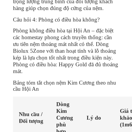
trọng lượng trung bình của đối tượng khách
hàng giúp chọn đúng độ cứng của nệm.
Câu hỏi 4: Phòng có điều hòa không?
Phòng không điều hòa tại Hội An – đặc biệt
các homestay phong cách truyền thống: cần
ưu tiên nệm thoáng mát nhất có thể. Dòng
Biolux 5Zone với than hoạt tính và lỗ thoáng
kép là lựa chọn tốt nhất trong điều kiện này.
Phòng có điều hòa: Happy Gold đã đủ thoáng
mát.
Bảng tóm tắt chọn nệm Kim Cương theo nhu
cầu Hội An
Dòng
Kim
Giá 
Nhu cầu /
Cương
Lý do
khả
Đối tượng
phù
(1m
hợp