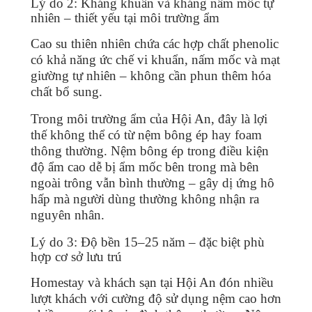
Lý do 2: Kháng khuẩn và kháng nấm mốc tự
nhiên – thiết yếu tại môi trường ẩm
Cao su thiên nhiên chứa các hợp chất phenolic
có khả năng ức chế vi khuẩn, nấm mốc và mạt
giường tự nhiên – không cần phun thêm hóa
chất bổ sung.
Trong môi trường ẩm của Hội An, đây là lợi
thế không thể có từ nệm bông ép hay foam
thông thường. Nệm bông ép trong điều kiện
độ ẩm cao dễ bị ẩm mốc bên trong mà bên
ngoài trông vẫn bình thường – gây dị ứng hô
hấp mà người dùng thường không nhận ra
nguyên nhân.
Lý do 3: Độ bền 15–25 năm – đặc biệt phù
hợp cơ sở lưu trú
Homestay và khách sạn tại Hội An đón nhiều
lượt khách với cường độ sử dụng nệm cao hơn