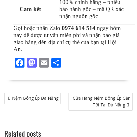
100% chính hãng – phiếu
Cam kết
bảo hành gốc – mã QR xác
nhận nguồn gốc
Gọi hoặc nhắn Zalo
0974 614 514
ngay hôm
nay để được tư vấn miễn phí và nhận báo giá
giao hàng đến địa chỉ cụ thể của bạn tại Hội
An.
F
M
E
S
ac
as
m
h
e
to
ai
ar
b
d
l
e
Điều
Nệm Bông Ép Đà Nẵng
o
o
Cửa Hàng Nệm Bông Ép Gần
hướng
Tôi Tại Đà Nẵng
o
n
bài
viết
k
Related posts