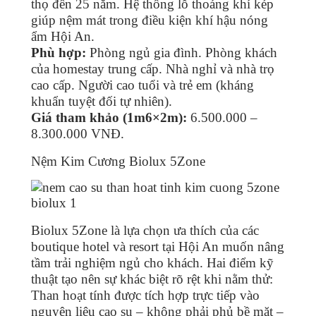
thọ đến 25 năm. Hệ thống lỗ thoáng khí kép
giúp nệm mát trong điều kiện khí hậu nóng
ẩm Hội An.
Phù hợp:
Phòng ngủ gia đình. Phòng khách
của homestay trung cấp. Nhà nghỉ và nhà trọ
cao cấp. Người cao tuổi và trẻ em (kháng
khuẩn tuyệt đối tự nhiên).
Giá tham khảo (1m6×2m):
6.500.000 –
8.300.000 VNĐ.
Nệm Kim Cương Biolux 5Zone
Biolux 5Zone là lựa chọn ưa thích của các
boutique hotel và resort tại Hội An muốn nâng
tầm trải nghiệm ngủ cho khách. Hai điểm kỹ
thuật tạo nên sự khác biệt rõ rệt khi nằm thử:
Than hoạt tính được tích hợp trực tiếp vào
nguyên liệu cao su – không phải phủ bề mặt –