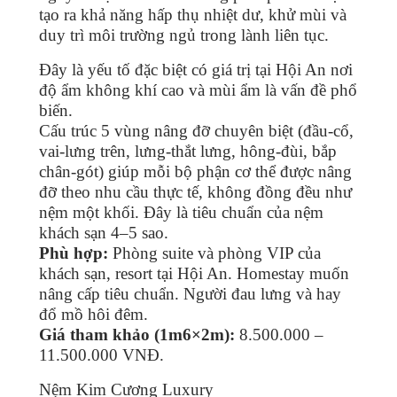
tạo ra khả năng hấp thụ nhiệt dư, khử mùi và
duy trì môi trường ngủ trong lành liên tục.
Đây là yếu tố đặc biệt có giá trị tại Hội An nơi
độ ẩm không khí cao và mùi ẩm là vấn đề phổ
biến.
Cấu trúc 5 vùng nâng đỡ chuyên biệt (đầu-cổ,
vai-lưng trên, lưng-thắt lưng, hông-đùi, bắp
chân-gót) giúp mỗi bộ phận cơ thể được nâng
đỡ theo nhu cầu thực tế, không đồng đều như
nệm một khối. Đây là tiêu chuẩn của nệm
khách sạn 4–5 sao.
Phù hợp:
Phòng suite và phòng VIP của
khách sạn, resort tại Hội An. Homestay muốn
nâng cấp tiêu chuẩn. Người đau lưng và hay
đổ mồ hôi đêm.
Giá tham khảo (1m6×2m):
8.500.000 –
11.500.000 VNĐ.
Nệm Kim Cương Luxury