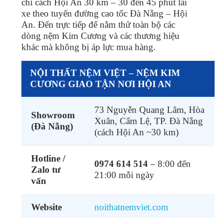
chỉ cách Hội An 30 km – 30 đến 45 phút lái
xe theo tuyến đường cao tốc Đà Nẵng – Hội
An. Đến trực tiếp để nằm thử toàn bộ các
dòng nệm Kim Cương và các thương hiệu
khác mà không bị áp lực mua hàng.
NỘI THẤT NỆM VIỆT – NỆM KIM
CƯƠNG GIAO TẬN NƠI HỘI AN
73 Nguyễn Quang Lâm, Hòa
Showroom
Xuân, Cẩm Lệ, TP. Đà Nẵng
(Đà Nẵng)
(cách Hội An ~30 km)
Hotline /
0974 614 514
– 8:00 đến
Zalo tư
21:00 mỗi ngày
vấn
Website
noithatnemviet.com