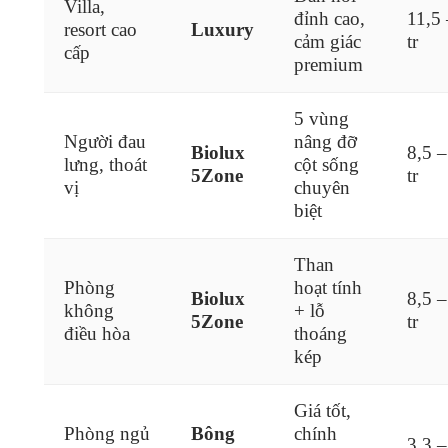
Villa,
đỉnh cao,
11,5
resort cao
Luxury
cảm giác
tr
cấp
premium
5 vùng
Người đau
nâng đỡ
Biolux
8,5 –
lưng, thoát
cột sống
5Zone
tr
vị
chuyên
biệt
Than
Phòng
hoạt tính
Biolux
8,5 –
không
+ lỗ
5Zone
tr
điều hòa
thoáng
kép
Giá tốt,
Phòng ngủ
Bông
chính
3,3 –